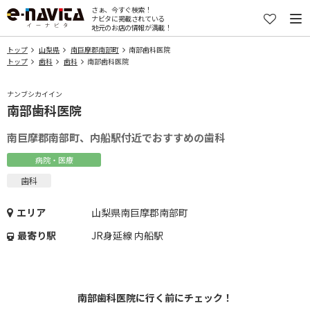
さぁ、今すぐ検索！
ナビタに掲載されている
地元のお店の情報が満載！
トップ
山梨県
南巨摩郡南部町
南部歯科医院
トップ
歯科
歯科
南部歯科医院
ナンブシカイイン
南部歯科医院
南巨摩郡南部町、内船駅付近でおすすめの歯科
病院・医療
歯科
エリア
山梨県南巨摩郡南部町
最寄り駅
JR身延線 内船駅
南部歯科医院に行く前にチェック！