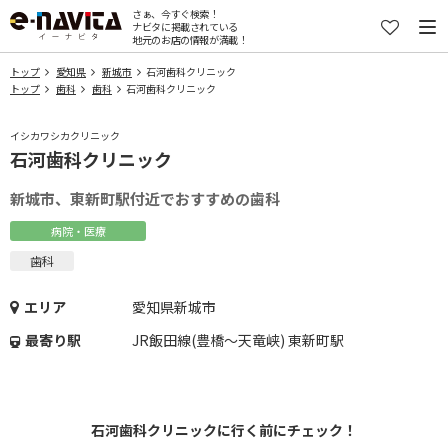
さぁ、今すぐ検索！
ナビタに掲載されている
地元のお店の情報が満載！
トップ
愛知県
新城市
石河歯科クリニック
トップ
歯科
歯科
石河歯科クリニック
イシカワシカクリニック
石河歯科クリニック
新城市、東新町駅付近でおすすめの歯科
病院・医療
歯科
エリア
愛知県新城市
最寄り駅
JR飯田線(豊橋～天竜峡) 東新町駅
石河歯科クリニックに行く前にチェック！