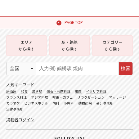
PAGE TOP
エリア
駅・路線
カテゴリー
から探す
から探す
から探す
検索
人気キーワード
居酒屋
和食
焼き鳥
懐石・会席料理
焼肉
イタリア料理
フランス料理
アジア料理
喫茶・カフェ
リラクゼーション
マッサージ
カラオケ
ビジネスホテル
内科
小児科
動物病院
会計事務所
法律事務所
掲載者ログイン
FOLLOW US!