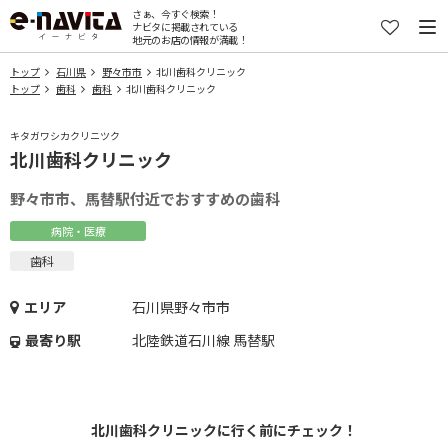
さぁ、今すぐ検索！
ナビタに掲載されている
地元のお店の情報が満載！
トップ
石川県
野々市市
北川歯科クリニック
トップ
歯科
歯科
北川歯科クリニック
キタガワシカクリニツク
北川歯科クリニック
野々市市、馬替駅付近でおすすめの歯科
病院・医療
歯科
エリア
石川県野々市市
最寄り駅
北陸鉄道石川線 馬替駅
北川歯科クリニックに行く前にチェック！