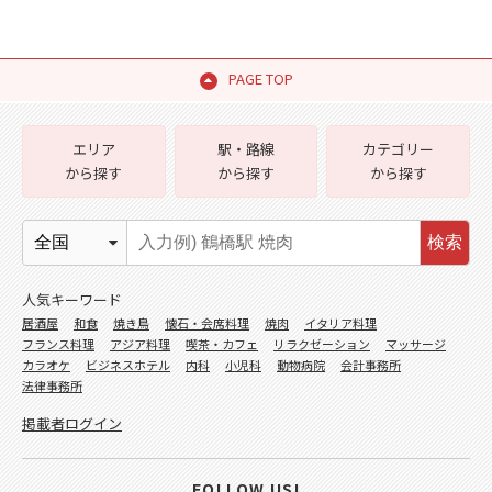
PAGE TOP
エリア
駅・路線
カテゴリー
から探す
から探す
から探す
検索
人気キーワード
居酒屋
和食
焼き鳥
懐石・会席料理
焼肉
イタリア料理
フランス料理
アジア料理
喫茶・カフェ
リラクゼーション
マッサージ
カラオケ
ビジネスホテル
内科
小児科
動物病院
会計事務所
法律事務所
掲載者ログイン
FOLLOW US!