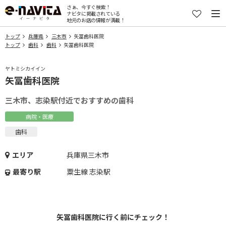
さぁ、今すぐ検索！
ナビタに掲載されている
地元のお店の情報が満載！
トップ
兵庫県
三木市
矢冨歯科医院
トップ
歯科
歯科
矢冨歯科医院
ヤトミシカイイン
矢冨歯科医院
三木市、志染駅付近でおすすめの歯科
病院・医療
歯科
エリア
兵庫県三木市
最寄り駅
粟生線 志染駅
矢冨歯科医院に行く前にチェック！