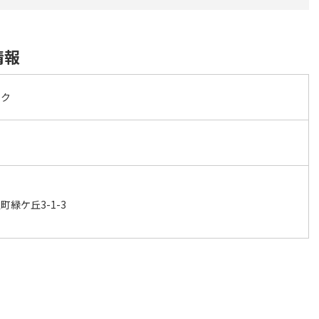
情報
ック
緑ケ丘3-1-3