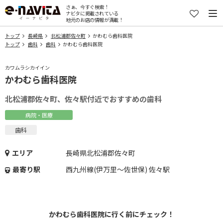
さぁ、今すぐ検索！
ナビタに掲載されている
地元のお店の情報が満載！
トップ
長崎県
北松浦郡佐々町
かわむら歯科医院
トップ
歯科
歯科
かわむら歯科医院
カワムラシカイイン
かわむら歯科医院
北松浦郡佐々町、佐々駅付近でおすすめの歯科
病院・医療
歯科
エリア
長崎県北松浦郡佐々町
最寄り駅
西九州線(伊万里～佐世保) 佐々駅
かわむら歯科医院に行く前にチェック！