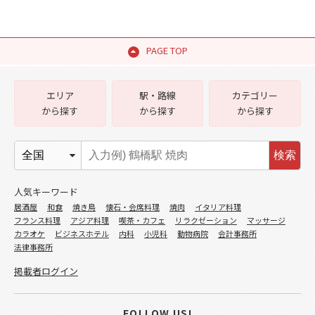
PAGE TOP
エリア
駅・路線
カテゴリー
から探す
から探す
から探す
検索
人気キーワード
居酒屋
和食
焼き鳥
懐石・会席料理
焼肉
イタリア料理
フランス料理
アジア料理
喫茶・カフェ
リラクゼーション
マッサージ
カラオケ
ビジネスホテル
内科
小児科
動物病院
会計事務所
法律事務所
掲載者ログイン
FOLLOW US!