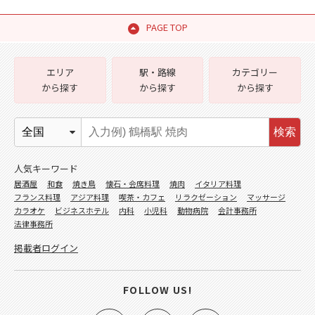
PAGE TOP
エリア
駅・路線
カテゴリー
から探す
から探す
から探す
検索
人気キーワード
居酒屋
和食
焼き鳥
懐石・会席料理
焼肉
イタリア料理
フランス料理
アジア料理
喫茶・カフェ
リラクゼーション
マッサージ
カラオケ
ビジネスホテル
内科
小児科
動物病院
会計事務所
法律事務所
掲載者ログイン
FOLLOW US!