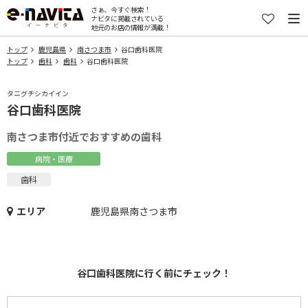
さぁ、今すぐ検索！
ナビタに掲載されている
地元のお店の情報が満載！
トップ
鹿児島県
南さつま市
谷口歯科医院
トップ
歯科
歯科
谷口歯科医院
タニグチシカイイン
谷口歯科医院
南さつま市付近でおすすめの歯科
病院・医療
歯科
エリア
鹿児島県南さつま市
谷口歯科医院に行く前にチェック！