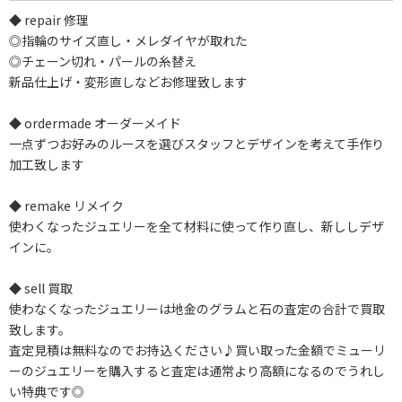
◆ repair 修理
◎指輪のサイズ直し・メレダイヤが取れた
◎チェーン切れ・パールの糸替え
新品仕上げ・変形直しなどお修理致します
◆ ordermade オーダーメイド
一点ずつお好みのルースを選びスタッフとデザインを考えて手作り
加工致します
◆ remake リメイク
使わくなったジュエリーを全て材料に使って作り直し、新ししデザ
インに。
◆ sell 買取
使わなくなったジュエリーは地金のグラムと石の査定の合計で買取
致します。
査定見積は無料なのでお持込ください♪買い取った金額でミューリ
ーのジュエリーを購入すると査定は通常より高額になるのでうれし
い特典です◎