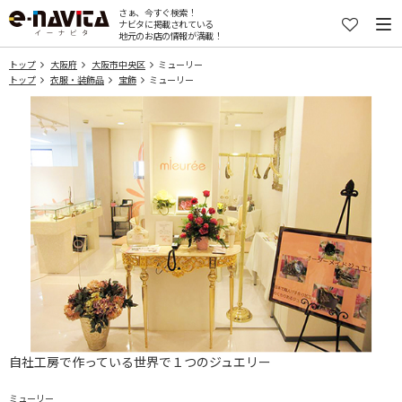
さぁ、今すぐ検索！
ナビタに掲載されている
地元のお店の情報が満載！
トップ
大阪府
大阪市中央区
ミューリー
トップ
衣服・装飾品
宝飾
ミューリー
自社工房で作っている世界で１つのジュエリー
ミューリー