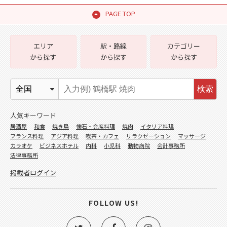
PAGE TOP
エリア
駅・路線
カテゴリー
から探す
から探す
から探す
検索
人気キーワード
居酒屋
和食
焼き鳥
懐石・会席料理
焼肉
イタリア料理
フランス料理
アジア料理
喫茶・カフェ
リラクゼーション
マッサージ
カラオケ
ビジネスホテル
内科
小児科
動物病院
会計事務所
法律事務所
掲載者ログイン
FOLLOW US!