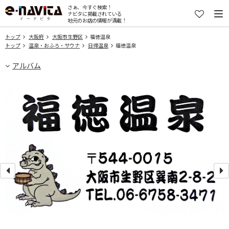
さぁ、今すぐ検索！
ナビタに掲載されている
地元のお店の情報が満載！
トップ
大阪府
大阪市生野区
福徳温泉
トップ
温泉・おふろ・サウナ
日帰温泉
福徳温泉
アルバム