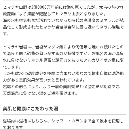
ヒマラヤ山脈は3億8000万年前には海の底でしたが、太古の昔の地
殻変動により海底が隆起してヒマラヤ山脈となりました。
海の水も空気もまだ汚れていなかった時代の高濃度のミネラルが結
晶化して形成されたヒマラヤ岩塩は自然に最も近いミネラル岩塩で
す。
ヒマラヤ岩塩は、岩塩がマグマ熱により何億年も焼かれ続けたもの
で温泉と同じ硫黄の匂いがするのが特徴ですが、お風呂の湯が温泉
水に負けないミネラル豊富な還元力をもったアルカリイオン泉に変
化します。
しかも軟水は硬度成分を極端に含まない水なので軟水自体に洗浄能
力があり美肌効果が高い水と言われています。
岩塩との融合により、より一層の美肌効果と保温効果が期待でき、
天然温泉に負けない湯をご堪能頂けます。
美肌と健康にこだわった湯
浴場内は浴槽はもちろん、シャワー・カランまで全て軟水を使用し
ております。