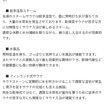
■ 超多湿型スチーム
当湯のスチームサウナは超多湿型で、壺に常時打ち水が落ちてお
り、大量の水蒸気を発生させております、乾燥型サウナが苦手な方
には無理なくサウナ入浴が楽しめるスチーム。
適度な休憩と水分補給を取りながら、繰り返し入浴するのが効果的
です。
■ 水風呂
常時低温を保ち、さっぱりと気持ちよい水風呂が堪能できます。
またサウナとの連動入浴で最も効果的な期待ができ、新陳代謝など
の健康面にも高い効果が期待できます。
■ フィンランド式サウナ
サウナストーンに定期的に水を吹きかけることで適度な湿気が発生
し発汗を促すサウナの元祖とも言える施設。
完全な乾燥式ではなく、適度な水蒸気が室内を覆うために従来のサ
ウナが苦手な方にも無理なくサウナ入浴が堪能できます。