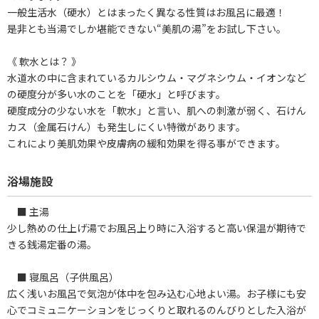
一般生活水（硬水）とはまったく異なる性質はお風呂に最適！
是非とも当湯でしか堪能できない“美肌の湯”をお試し下さい。
《 軟水とは？ 》
水道水の中に含まれているカルシウム・マグネシウム・イオンなど
の硬度分が多い水のことを「硬水」と呼びます。
硬度成分の少ない水を「軟水」と言い、肌への刺激が弱く、石けん
カス（金属石けん）も発生しにくい特徴があります。
これにより美肌効果や皮膚病の緩和効果を得る事ができます。
浴場施設
■ 主湯
少し熱めの仕上げ湯でお風呂上り時に入浴すると高い保温が期待で
きる銭湯定番の湯。
■ 寝風呂（子供風呂）
広く浅いお風呂で気泡が体中を包み込む心地よい湯。お子様にも安
心でコミュニケーションをじっくりと取れるのんびりとした入浴が