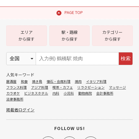
PAGE TOP
エリア
駅・路線
カテゴリー
から探す
から探す
から探す
検索
人気キーワード
居酒屋
和食
焼き鳥
懐石・会席料理
焼肉
イタリア料理
フランス料理
アジア料理
喫茶・カフェ
リラクゼーション
マッサージ
カラオケ
ビジネスホテル
内科
小児科
動物病院
会計事務所
法律事務所
掲載者ログイン
FOLLOW US!