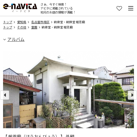
さぁ、今すぐ検索！
ナビタに掲載されている
地元のお店の情報が満載！
トップ
愛知県
名古屋市南区
納骨堂・納牌堂 報恩廟
トップ
その他
霊園
納骨堂・納牌堂 報恩廟
アルバム
【 報恩廟（ほうおんびょう） 】 外観