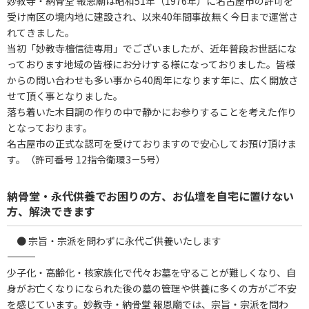
妙教寺・納骨堂 報恩廟は昭和51年（1976年）に名古屋市の許可を
受け南区の境内地に建設され、以来40年間事故無く今日まで運営さ
れてきました。
当初「妙教寺檀信徒専用」でございましたが、近年普段お世話にな
っております地域の皆様にお分けする様になっておりました。皆様
からの問い合わせも多い事から40周年になります年に、広く開放さ
せて頂く事となりました。
落ち着いた木目調の作りの中で静かにお参りすることを考えた作り
となっております。
名古屋市の正式な認可を受けておりますので安心してお預け頂けま
す。（許可番号 12指令衛環3－5号）
納骨堂・永代供養でお困りの方、お仏壇を自宅に置けない
方、解決できます
● 宗旨・宗派を問わずに永代ご供養いたします
――――――――――――――――――――――――――――――――――
少子化・高齢化・核家族化で代々お墓を守ることが難しくなり、自
身がお亡くなりになられた後の墓の管理や供養に多くの方がご不安
を感じています。妙教寺・納骨堂 報恩廟では、宗旨・宗派を問わ