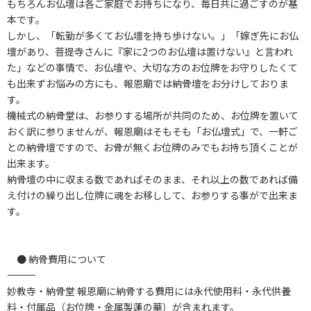
もちろんお仏壇は各ご家庭でお持ちになり、毎日共に過ごすのが基
本です。
しかし、「転勤が多くてお仏壇を持ち歩けない。」「嫁ぎ先にお仏
壇があり、菩提寺さんに『家に2つのお仏壇は置けない』と言われ
た」などの事情で、お仏壇や、大切な方のお位牌をお守りしたくて
も出来ずお悩みの方にも、報恩廟では納骨壇をお分けしておりま
す。
機械式の納骨堂は、お参りする場所が共同のため、お位牌を置いて
おく訳に参りませんが、報恩廟はそもそも「お仏壇式」で、一軒ご
との納骨壇ですので、お骨が無くお位牌のみでもお持ち頂くことが
出来ます。
納骨壇の中に収まる数であればそのまま、それ以上の数であれば備
え付けの繰り出し位牌に魂をお移しして、お参りする事がで出来ま
す。
● 納骨費用について
――――――――――――――――――――――――――――――――――
妙教寺・納骨堂 報恩廟に納骨する費用には永代使用料・永代供養
料・付属品（お位牌・金属製蓮の華）が含まれます。