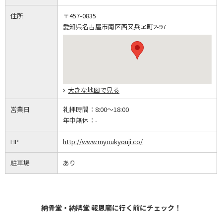
住所
〒457-0835
愛知県名古屋市南区西又兵ヱ町2-97
大きな地図で見る
営業日
礼拝時間：
8:00～18:00
年中無休：
-
HP
http://www.myoukyouji.co/
駐車場
あり
納骨堂・納牌堂 報恩廟に行く前にチェック！