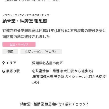
ノウコツドウノウハイドウ ホウオンビョウ
納骨堂・納牌堂 報恩廟
妙教寺納骨堂報恩廟は昭和51年(1976)に名古屋市の許可を受け
南区境内地に建設されました
生活・サービス
霊園
生活サービス（その他）
エリア
愛知県名古屋市南区
最寄り駅
名鉄常滑線・築港線 大江駅 から徒歩3分
JR東海道本線 笠寺駅 ガイシホール出口から徒歩
14分
納骨堂・納牌堂 報恩廟に行く前にチェック！