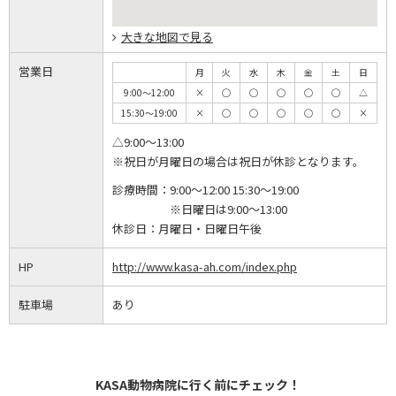
大きな地図で見る
営業日
月
火
水
木
金
土
日
9:00～12:00
×
◯
◯
◯
◯
◯
△
15:30～19:00
×
◯
◯
◯
◯
◯
×
△9:00～13:00
※祝日が月曜日の場合は祝日が休診となります。
診療時間：
9:00～12:00 15:30～19:00
※日曜日は9:00～13:00
休診日：
月曜日・日曜日午後
HP
http://www.kasa-ah.com/index.php
駐車場
あり
KASA動物病院に行く前にチェック！