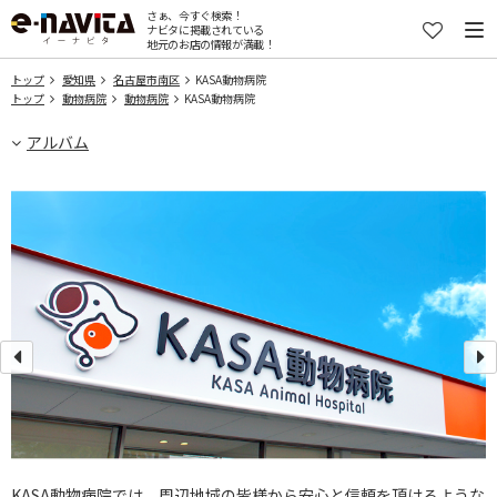
さぁ、今すぐ検索！
ナビタに掲載されている
地元のお店の情報が満載！
トップ
愛知県
名古屋市南区
KASA動物病院
トップ
動物病院
動物病院
KASA動物病院
アルバム
KASA動物病院では、周辺地域の皆様から安心と信頼を頂けるような