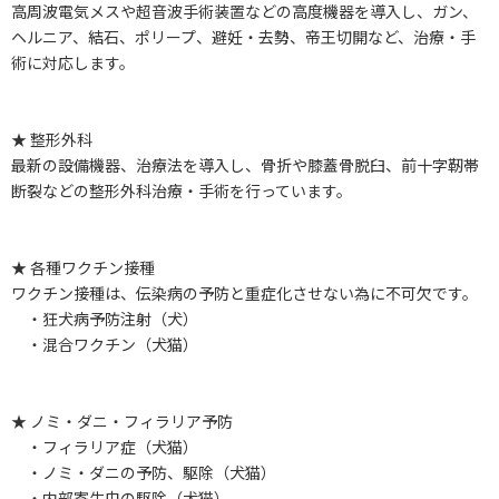
高周波電気メスや超音波手術装置などの高度機器を導入し、ガン、
ヘルニア、結石、ポリープ、避妊・去勢、帝王切開など、治療・手
術に対応します。
★ 整形外科
最新の設備機器、治療法を導入し、骨折や膝蓋骨脱臼、前十字靭帯
断裂などの整形外科治療・手術を行っています。
★ 各種ワクチン接種
ワクチン接種は、伝染病の予防と重症化させない為に不可欠です。
・狂犬病予防注射（犬）
・混合ワクチン（犬猫）
★ ノミ・ダニ・フィラリア予防
・フィラリア症（犬猫）
・ノミ・ダニの予防、駆除（犬猫）
・内部寄生虫の駆除（犬猫）