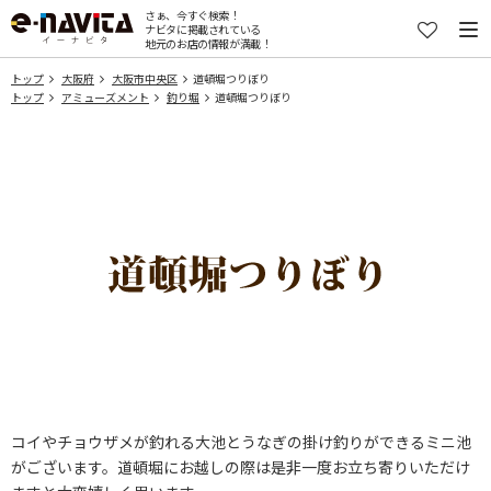
さぁ、今すぐ検索！
ナビタに掲載されている
地元のお店の情報が満載！
トップ
大阪府
大阪市中央区
道頓堀つりぼり
トップ
アミューズメント
釣り堀
道頓堀つりぼり
コイやチョウザメが釣れる大池とうなぎの掛け釣りができるミニ池
がございます。道頓堀にお越しの際は是非一度お立ち寄りいただけ