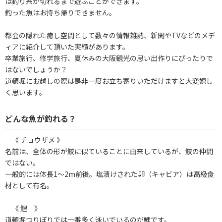
は釣り糸が切れるまで遊ぶことができます。
釣った魚はお持ち帰りできません。
都会の隠れた癒し空間として数々の情報雑誌、新聞やTVなどのメデ
ィアに紹介して頂いた実績があります。
卒業旅行、修学旅行、夏休みの大阪観光の思い出作りにぴったりで
はないでしょうか？
道頓堀にお越しの際は是非一度お立ち寄りいただけますと大変嬉し
く思います。
どんな魚が釣れる？
《 チョウザメ 》
名前は、全体の形が鮫に似ていることに由来しているが、鮫の仲間
ではない。
一般的には体長1～2m前後。塩漬けされた卵（キャビア）は高級食
材として有名。
《 鯉 》
道頓堀つりぼりでは一番多く泳いでいるのが鯉です。