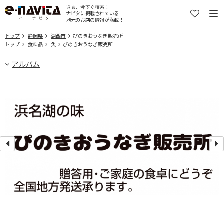
さぁ、今すぐ検索！
ナビタに掲載されている
地元のお店の情報が満載！
トップ
静岡県
湖西市
ぴのきおうなぎ販売所
トップ
食料品
魚
ぴのきおうなぎ販売所
アルバム