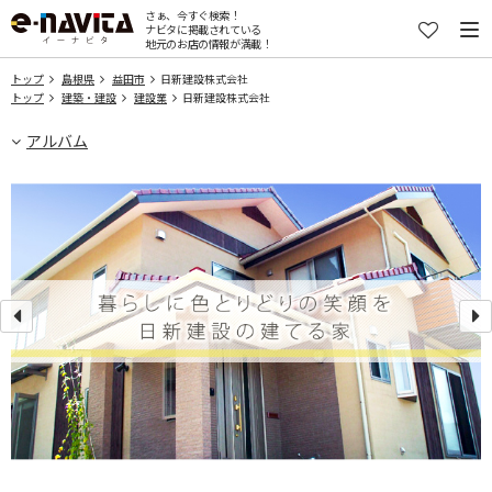
さぁ、今すぐ検索！
ナビタに掲載されている
地元のお店の情報が満載！
トップ
島根県
益田市
日新建設株式会社
トップ
建築・建設
建設業
日新建設株式会社
アルバム