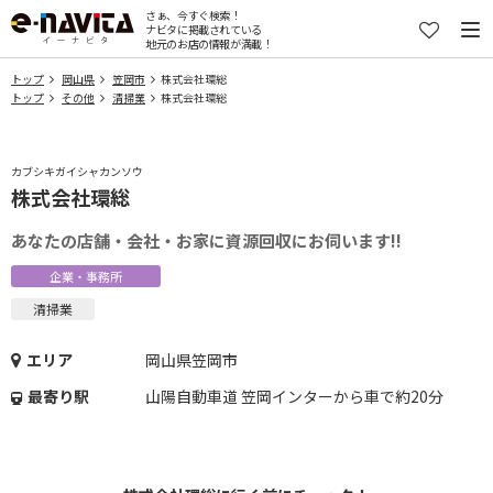
さぁ、今すぐ検索！
ナビタに掲載されている
地元のお店の情報が満載！
トップ
岡山県
笠岡市
株式会社環総
トップ
その他
清掃業
株式会社環総
カブシキガイシャカンソウ
株式会社環総
あなたの店舗・会社・お家に資源回収にお伺います!!
企業・事務所
清掃業
エリア
岡山県笠岡市
最寄り駅
山陽自動車道 笠岡インターから車で約20分