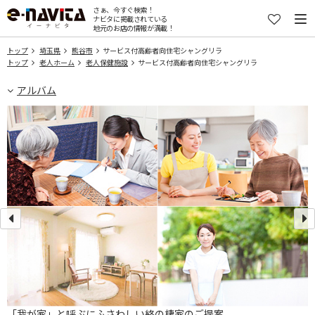
さぁ、今すぐ検索！
ナビタに掲載されている
地元のお店の情報が満載！
トップ
埼玉県
熊谷市
サービス付高齢者向住宅シャングリラ
トップ
老人ホーム
老人保健施設
サービス付高齢者向住宅シャングリラ
アルバム
ス
「我が家」と呼ぶにふさわしい終の棲家のご提案