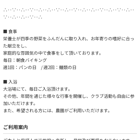
∴‥∵‥∴‥∵‥∴‥∴‥∵‥∴‥∵‥∴‥∴‥∵‥∴‥∵‥∴‥
∵‥∴‥∴‥∵‥∴
■ 食事
栄養士が四季の野菜をふんだんに取り入れ、お年寄りの嗜好に合っ
た献立をし、
家庭的な雰囲気の中で食事をして頂いております。
毎日：朝食バイキング
週1回：パンの日 / 週2回：麺類の日
■ 入浴
大浴場にて、毎日ご入浴頂けます。
その他、年間を通じた様々な行事を開催し、クラブ活動も自由に参
加いただけます。
また、希望される方には、農園がご利用いただけます。
ご利用案内