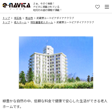
さぁ、今すぐ検索！
ナビタに掲載されている
地元のお店の情報が満載！
トップ
埼玉県
熊谷市
武蔵野ユートピアダイアナクラブ
トップ
老人ホーム
特別養護老人ホーム
武蔵野ユートピアダイアナクラブ
緑豊かな自然の中、低額な料金で健康で安心した生活ができる老人
ホームです。