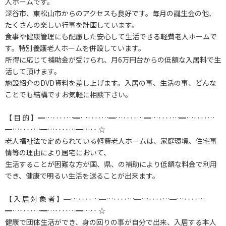
人ホームです。
深谷市、東松山市からのアクセスも良好です。毎月の誕生会の他、
たくさんの楽しい行事を計画しています。
食事や健康管理にも配慮した安心して生活できる軽費老人ホームで
す。特別養護老人ホームを併設しています。
所得に応じて補助金が受けられ、月6万円台からの低額な入居料で生
活して頂けます。
施設紹介のDVD資料を差し上げます。入居の事、生活の事、どんな
ことでも結構ですお気軽に相談下さい。
【 目 的 】━…‥‥…━…‥‥…━…‥‥…━…‥‥…━…‥‥…
━…‥‥…━…‥‥…━…‥ ☆
老人福祉法で定められている軽費老人ホームは、家庭環境、住宅事
情等の理由により居宅において、
生活することが困難な方が国、県、の補助により低額な料金で利用
でき、健康で明るい生活を送ることが出来ます。
【 入 居 対 象 者 】━…‥‥…━…‥‥…━…‥‥…━…‥‥…
━…‥‥…━…‥‥…━…‥ ☆
健康で団体生活ができ、身の回りの事が自分で出来、入居する本人