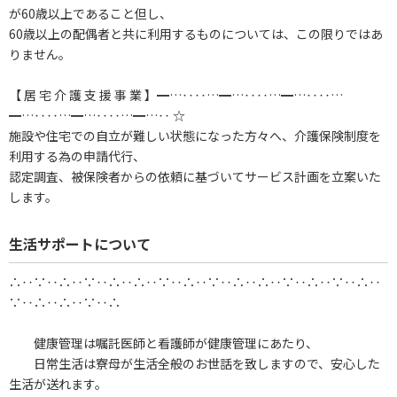
が60歳以上であること但し、
60歳以上の配偶者と共に利用するものについては、この限りではあ
りません。
【 居 宅 介 護 支 援 事 業 】━…‥‥…━…‥‥…━…‥‥…
━…‥‥…━…‥‥…━…‥ ☆
施設や住宅での自立が難しい状態になった方々へ、介護保険制度を
利用する為の申請代行、
認定調査、被保険者からの依頼に基づいてサービス計画を立案いた
します。
生活サポートについて
∴‥∵‥∴‥∵‥∴‥∴‥∵‥∴‥∵‥∴‥∴‥∵‥∴‥∵‥∴‥
∵‥∴‥∴‥∵‥∴
健康管理は嘱託医師と看護師が健康管理にあたり、
日常生活は寮母が生活全般のお世話を致しますので、安心した
生活が送れます。