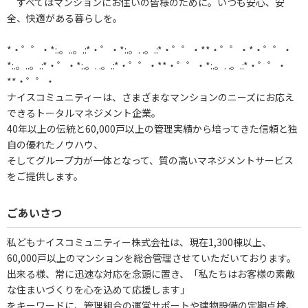
すべてはマンションにお住いの皆様のために。いつも安心、安
全、快適がある暮らしを。
*・゜゜・*:.。..。.:*・゜・*:.。. .。.:*・゜゜・**・゜゜・*・゜゜・
*:.。..。.:*・゜・*:.。. .。.:*・゜゜・**・゜゜・*:.。. .。.:*・゜゜・
**・゜゜・
ナイスコミュニティーは、さまざまなマンションのニーズにお応え
できるトータルマネジメント企業。
40年以上の伝統と60,000戸以上の管理実績から培ってきた信頼と独
自の優れたノウハウ、
そしてグループ力が一体となって、質の高いマネジメントサービス
をご提供します。
ごあいさつ
私どもナイスコミュニティー株式会社は、現在1,300棟以上、
60,000戸以上のマンションを総合管理させていただいております。
出来る様、常に迅速な対応を念頭に置き、「私たちはお客様の素敵
な住まいづくりを心を込めて応援します」
をキーワードに、管理組合の運営サポートや建物設備の定期点検、