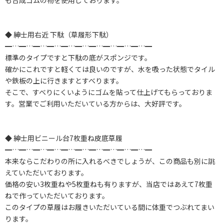
も合成ゴムの物を使用しております。
◆ 紳士用右近 下駄（草履形下駄）
━…━…━…━…━…━…━…━…━…━…━
標準のタイプですと下駄の底がスポンジです。
確かにこれですと軽くては良いのですが、水を吸った状態でタイル
や鉄板の上に行きますとすべります。
そこで、すべりにくいようにゴムを貼って仕上げてもらっておりま
す。営業でご利用いただいている方からは、大好評です。
◆ 紳士用ビニール台7枚重ね皮底草履
━…━…━…━…━…━…━…━…━…━…━
本来ならこだわりの所に入れるべきでしょうが、この商品も別に誂
えていただいております。
価格の安い3枚重ねや5枚重ねも有りますが、当店ではあえて7枚重
ねで作っていただいております。
このタイプの草履はお履きいただいている間に体重でつぶれてまい
ります。