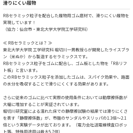
滑りにくい履物
RBセラミック粒子を配合した履物用ゴム底材で、滑りにくい履物を
実現しています！
（協力：仙台市・東北大学大学院工学研究科）
≪ RBセラミックとは？ ≫
東北大学大学院 工学研究科 堀切川一男教授らが開発したライスブラ
ン（米ぬか）から製造するセラミックスです。
RBセラミックス粒子をゴムに配合し、ゴム板とした物を「RBリフ
ト板」と言います。
このRBセラミックス粒子を添加したゴムは、スパイク効果や、路面
の水分を吸収することで滑りにくくする効果があります。
さらに従来のゴムに比べて実際の使用条件においては動摩擦係数が
大幅に増加することが実証されています。
堀切川研究室による濡れた床での静摩擦試験の結果では滑りにくさ
を表す「静摩擦係数」が、市販のサンダルやスリッパの1.3倍～2.1
倍という実験データが出ております。（電力会社送電線検査ロボッ
ト等、特殊用途用は最大5.7倍）