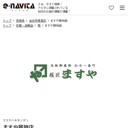
さぁ、今すぐ検索！
ナビタに掲載されている
地元のお店の情報が満載！
トップ
宮城県
仙台市青葉区
ますや履物店
トップ
衣服・装飾品
靴
ますや履物店
マスヤハキモノテン
ますや履物店