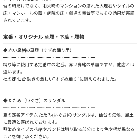
雪の時だけでなく、雨天時のマンションの濡れた大理石やタイルの
床・マンホールの蓋・病院の床・劇場の舞台等でもその効果が実証
されています。
定番・オリジナル 草履・下駄・履物
◆ 赤い鼻緒の草履（すずめ踊り用）
━…━…━…━…━…━…━…━…━…━…━
踊り等に使用する定番中の定番。赤い鼻緒の草履ですが、他店とは
違います。
杜の都 仙台 動きの激しい“すずめ踊り”に鍛えられました。
◆ たたみ（いぐさ）のサンダル
━…━…━…━…━…━…━…━…━…━…━
夏の定番アイテム たたみ(いぐさ)のサンダルは、仙台の気候、風土
に最適と喜ばれております。
藍染めタイプの花緒やバンドは切り取る部分により色や柄が異なる
ことを御了承ください。