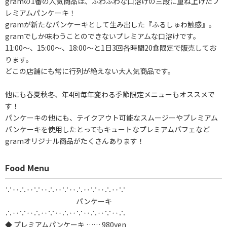
gramの1番の人気商品は、ふわふわな口溶けの三段に重ね上げたプ
レミアムパンケーキ！
gramが新たなパンケーキとして生み出した『ふるしゅわ触感』。
gramでしか味わうことのできないプレミアムな口溶けです。
11:00～、15:00～、18:00～と1日3回各時間20食限定で販売してお
ります。
どこの店舗にも常に行列が絶えない大人気商品です。
他にも春夏秋冬、年4回毎年変わる季節限定メニューもオススメで
す！
パンケーキの他にも、テイクアウト可能なスムージーやプレミアム
パンケーキを使用したとってもキュートなプレミアムパフェなど
gramオリジナル商品がたくさんあります！
Food Menu
∵‥∴‥∵‥∴‥∵‥∴‥∵‥∴‥∵
パンケーキ
∴‥∵‥∴‥∵‥∴‥∵‥∴‥∵‥∴
◆ プレミアムパンケーキ …… 980yen