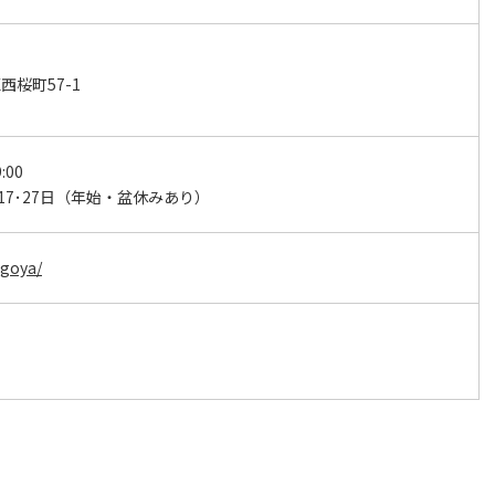
桜町57-1
:00
･17･27日（年始・盆休みあり）
agoya/