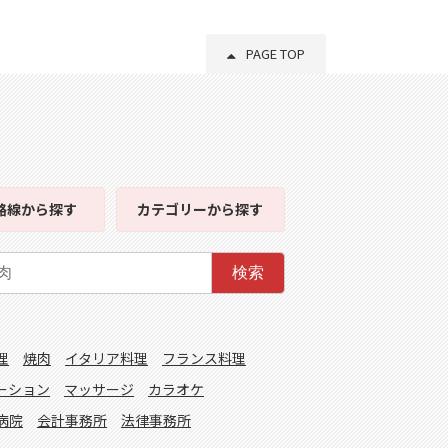
PAGE TOP
路線
から探す
カテゴリー
から探す
検索
理
焼肉
イタリア料理
フランス料理
ーション
マッサージ
カラオケ
病院
会計事務所
法律事務所