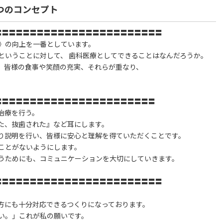
つのコンセプト
〓〓〓〓〓〓〓〓〓〓〓〓〓〓〓〓〓〓〓〓〓〓〓〓
質》の向上を一番としています。
ということに対して、 歯科医療としてできることはなんだろうか。
、皆様の食事や笑顔の充実、それらが重なり、
〓〓〓〓〓〓〓〓〓〓〓〓〓〓〓〓〓〓〓〓〓〓〓
治療を行う。
た、抜歯された』など耳にします。
り説明を行い、皆様に安心と理解を得ていただくことです。
ことがないようにします。
うためにも、コミュニケーションを大切にしていきます。
〓〓〓〓〓〓〓〓〓〓〓〓〓〓〓〓〓〓〓〓〓〓〓〓
方にも十分対応できるつくりになっております。
い。」これが私の願いです。