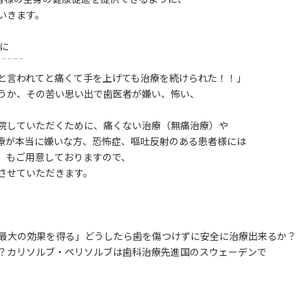
いきます。
に
¨¨¨¨¨
と言われてと痛くて手を上げても治療を続けられた！！」
うか、その苦い思い出で歯医者が嫌い、怖い、
院していただくために、痛くない治療（無痛治療）や
療が本当に嫌いな方、恐怖症、嘔吐反射のある患者様には
）もご用意しておりますので、
させていただきます。
で最大の効果を得る」どうしたら歯を傷つけずに安全に治療出来るか？
？カリソルブ・ペリソルブは歯科治療先進国のスウェーデンで