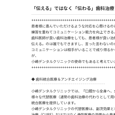
「伝える」ではなく「伝わる」歯科治療
++++++++++++++++++++++++++++++++++++++++
患者様に喜んでいただけるような対応を心懸けるの
練習を重ねてコミュニケーション能力を向上できる
歯科医師が良い歯科治療をしても、患者様が良い治
伝える。のは誰でもできますし、言った言わないの
コミュニケーションは相手がいることで成り得るか
が、
小嶋デンタルクリニックの使命でもあると考えてい
++++++++++++++++++++++++++++++++++++++++
◆ 歯科統合医療＆アンチエイジング治療
¨¨¨¨¨¨¨¨¨¨¨¨¨¨¨¨¨¨¨¨¨¨¨¨¨¨¨¨¨¨¨¨¨¨¨¨
小嶋デンタルクリニックでは、『口腔から全身へ、
様々な代替医療（通常の歯科治療の代わりとして用
統合医療を提供しています。
小嶋デンタルクリニックの代替医療は、副次効果と
治療（CURE）だけではなく予防医療の両面から