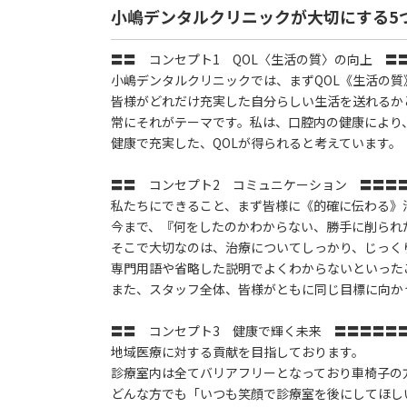
小嶋デンタルクリニックが大切にする5
〓〓 コンセプト1 QOL〈生活の質〉の向上 〓
小嶋デンタルクリニックでは、まずQOL《生活の
皆様がどれだけ充実した自分らしい生活を送れるか
常にそれがテーマです。私は、口腔内の健康により
健康で充実した、QOLが得られると考えています。
〓〓 コンセプト2 コミュニケーション 〓〓〓
私たちにできること、まず皆様に《的確に伝わる》
今まで、『何をしたのかわからない、勝手に削られ
そこで大切なのは、治療についてしっかり、じっく
専門用語や省略した説明でよくわからないといった
また、スタッフ全体、皆様がともに同じ目標に向か
〓〓 コンセプト3 健康で輝く未来 〓〓〓〓〓
地域医療に対する貢献を目指しております。
診療室内は全てバリアフリーとなっており車椅子の
どんな方でも「いつも笑顔で診療室を後にしてほし