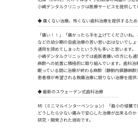
小嶋デンタルクリニックは医療サービスを提供して
◆ 痛くない治療。怖くない歯科治療を提供するため
¨¨¨¨¨¨¨¨¨¨¨¨¨¨¨¨¨¨¨¨¨¨¨¨¨¨¨¨¨¨¨¨¨¨¨¨¨¨¨¨
「痛い！！」「痛かったら手を上げてくださいね。
などの幼少期の虫歯治療の苦い思い出はないでしょ
通院を諦めてしまったという方も多いと思います。
小嶋デンタルクリニックでは歯医者嫌いの方にも通
麻酔への処置に積極的に取り組んでいます。歯科治
眠っている間に治療が終わる麻酔（静脈内鎮静麻酔
患者様が希望される無痛治療に限りない治療を提供
◆ 最新のスウェーデン式歯科治療
¨¨¨¨¨¨¨¨¨¨¨¨¨¨¨¨¨¨¨¨¨¨¨¨¨¨¨¨¨¨¨¨¨
MI（ミニマルインターベンション）「最小の侵襲
どうしたら少ない痛みで安心した治療が出来るのか
研究・開発された技術です。