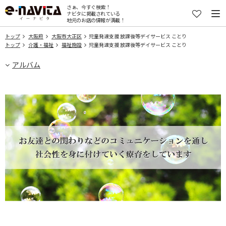
さぁ、今すぐ検索！
ナビタに掲載されている
地元のお店の情報が満載！
トップ
大阪府
大阪市大正区
児童発達支援 放課後等デイサービス ことり
トップ
介護・福祉
福祉施設
児童発達支援 放課後等デイサービス ことり
アルバム