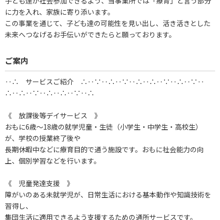
子ども達が社会参加できるよう、当事業所では「療育」と言う部分
に力を入れ、家族に寄り添います。
この事業を通じて、子ども達の可能性を見い出し、活き活きとした
未来へつなげるお手伝いができたらと願っております。
ご案内
‥∴ サービスご紹介 ∴‥∵‥∴‥∵‥∴‥∴‥∵‥∴‥∵‥
∴‥∴‥∵‥∴‥∴‥∵‥∴
《 放課後等デイサービス 》
おもに6歳～18歳の就学児童・生徒（小学生・中学生・高校生）
が、学校の授業終了後や
長期休暇中などに療育目的で通う施設です。おもに社会能力の向
上、個別学習などを行います。
《 児童発達支援 》
障がいのある未就学児が、日常生活における基本動作や知識技術を
習得し、
集団生活に適用できるよう支援するための通所サービスです。