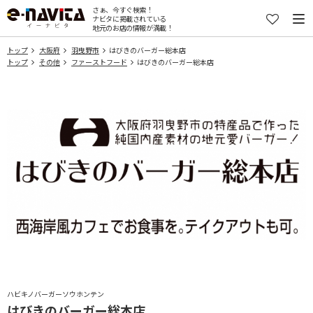
さぁ、今すぐ検索！
ナビタに掲載されている
地元のお店の情報が満載！
トップ
大阪府
羽曳野市
はびきのバーガー総本店
トップ
その他
ファーストフード
はびきのバーガー総本店
ハビキノバーガーソウホンテン
はびきのバーガー総本店