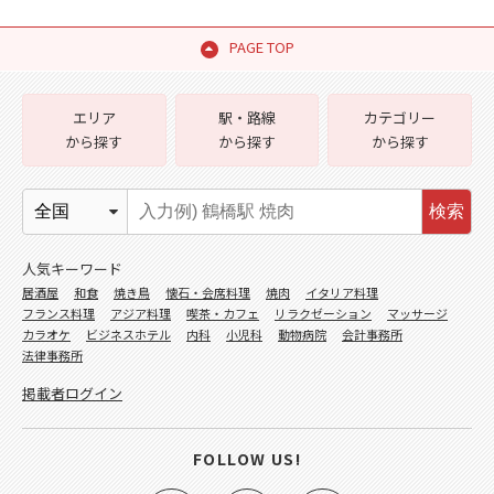
PAGE TOP
エリア
駅・路線
カテゴリー
から探す
から探す
から探す
検索
人気キーワード
居酒屋
和食
焼き鳥
懐石・会席料理
焼肉
イタリア料理
フランス料理
アジア料理
喫茶・カフェ
リラクゼーション
マッサージ
カラオケ
ビジネスホテル
内科
小児科
動物病院
会計事務所
法律事務所
掲載者ログイン
FOLLOW US!