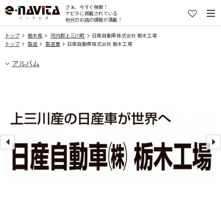
さぁ、今すぐ検索！
ナビタに掲載されている
地元のお店の情報が満載！
トップ
栃木県
河内郡上三川町
日産自動車株式会社 栃木工場
トップ
製造
製造業
日産自動車株式会社 栃木工場
アルバム