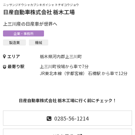
ニッサンジドウシャカブシキガイシャ トチギコウジョウ
日産自動車株式会社 栃木工場
上三川産の日産車が世界へ
企業・事務所
製造業
機械
エリア
栃木県河内郡上三川町
最寄り駅
上三川町役場から車で7分
JR東北本線（宇都宮線） 石橋駅 から車で12分
日産自動車株式会社 栃木工場に行く前にチェック！
0285-56-1214