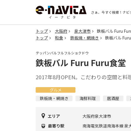
さぁ、今すぐ検索！
ナビ
トップ
大阪府
泉大津市
鉄板バル Furu Fu
トップ
和食
鉄板焼・網焼き
鉄板バル Furu
テッパンバルフルフルショクドウ
鉄板バル Furu Furu食堂
2017年8月OPEN。こだわりの空間
グルメ
鉄板焼・網焼き
海鮮料理
居酒屋
エリア
大阪府泉大津市
最寄り駅
南海電気鉄道南海本線 泉大