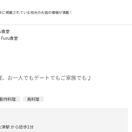
タに掲載されている
地元のお店の情報が満載！
ru食堂
 Furu食堂
と料理、お一人でもデートでもご家族でも♪
創作料理
鳥料理
津駅 から徒歩1分