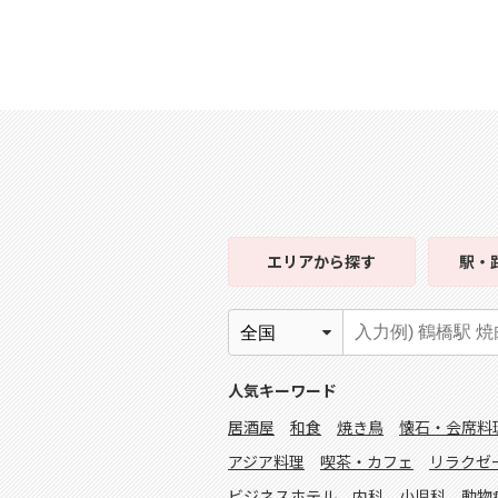
エリア
から探す
駅・
人気キーワード
居酒屋
和食
焼き鳥
懐石・会席料
アジア料理
喫茶・カフェ
リラクゼ
ビジネスホテル
内科
小児科
動物