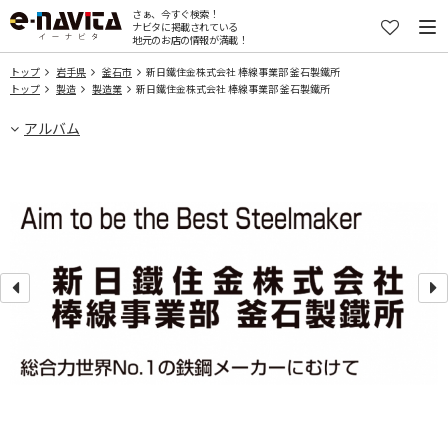
さぁ、今すぐ検索！
ナビタに掲載されている
地元のお店の情報が満載！
トップ
岩手県
釜石市
新日鐵住金株式会社 棒線事業部 釜石製鐵所
トップ
製造
製造業
新日鐵住金株式会社 棒線事業部 釜石製鐵所
アルバム