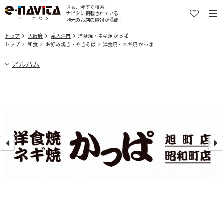
さぁ、今すぐ検索！
ナビタに掲載されている
地元のお店の情報が満載！
トップ
大阪府
泉大津市
洋食焼・ネギ焼 かっぱ
トップ
和食
お好み焼き・やきそば
洋食焼・ネギ焼 かっぱ
アルバム