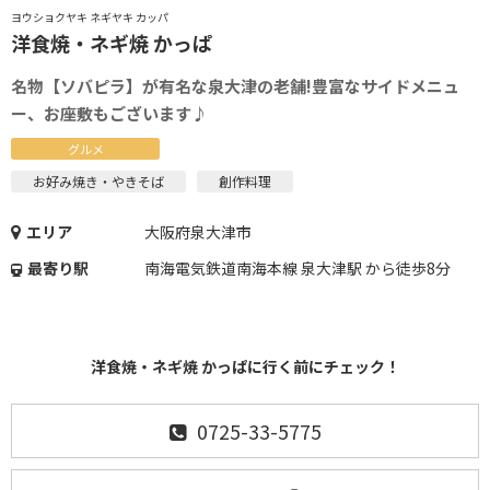
ヨウショクヤキ ネギヤキ カッパ
洋食焼・ネギ焼 かっぱ
名物【ソバピラ】が有名な泉大津の老舗!豊富なサイドメニュ
ー、お座敷もございます♪
グルメ
お好み焼き・やきそば
創作料理
エリア
大阪府泉大津市
最寄り駅
南海電気鉄道南海本線 泉大津駅 から徒歩8分
洋食焼・ネギ焼 かっぱに行く前にチェック！
0725-33-5775