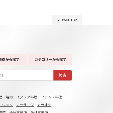
PAGE TOP
路線
から探す
カテゴリー
から探す
検索
理
焼肉
イタリア料理
フランス料理
ーション
マッサージ
カラオケ
病院
会計事務所
法律事務所