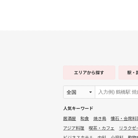
エリア
から探す
駅・
人気キーワード
居酒屋
和食
焼き鳥
懐石・会席料
アジア料理
喫茶・カフェ
リラクゼ
ビジネスホテル
内科
小児科
動物