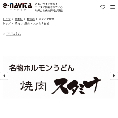
さぁ、今すぐ検索！
ナビタに掲載されている
地元のお店の情報が満載！
トップ
京都府
舞鶴市
スタミナ食堂
トップ
焼肉
焼肉
スタミナ食堂
アルバム