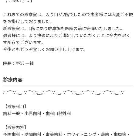
【 ごあいさつ 】
これまでの診察室は、入り口が2階でしたので患者様には大変ご不便
をお掛けしておりました。
新診療室は、1階にあり駐車場も医院の前に完備いたしました。
患者様には、より快適によりご満足していただくことに全力を尽く
す所存でございます。
今後ともどうぞ宜しくお願い申し上げます。
院長：野沢 一禎
診療内容
:∵⌒∵:,_,:∵⌒∵:,_,:∵⌒∵:,_,:∵⌒∵:,_,:∵⌒∵:,_,:∵⌒∵:,_,:∵
【診療科目】
歯科一般・小児歯科・歯科口腔外科
【診療内容】
予防歯科・訪問歯科・審美歯科・ホワイトニング・義歯・歯周病・