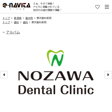
さぁ、今すぐ検索！
ナビタに掲載されている
地元のお店の情報が満載！
トップ
新潟県
胎内市
野沢歯科医院
トップ
歯科
歯科
野沢歯科医院
アルバム