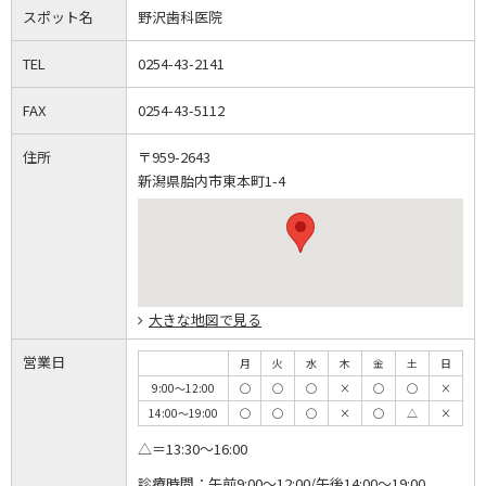
スポット名
野沢歯科医院
TEL
0254-43-2141
FAX
0254-43-5112
住所
〒959-2643
新潟県胎内市東本町1-4
大きな地図で見る
営業日
月
火
水
木
金
土
日
9:00～12:00
◯
◯
◯
×
◯
◯
×
14:00～19:00
◯
◯
◯
×
◯
△
×
△＝13:30～16:00
診療時間：
午前9:00～12:00/午後14:00～19:00