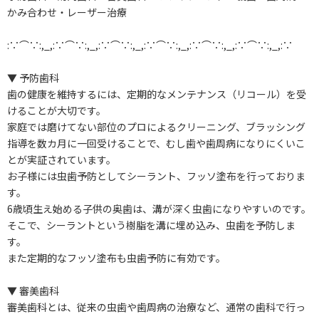
かみ合わせ・レーザー治療
:∵⌒∵:,_,:∵⌒∵:,_,:∵⌒∵:,_,:∵⌒∵:,_,:∵⌒∵:,_,:∵⌒∵:,_,:∵
▼ 予防歯科
歯の健康を維持するには、定期的なメンテナンス（リコール）を受
けることが大切です。
家庭では磨けてない部位のプロによるクリーニング、ブラッシング
指導を数カ月に一回受けることで、むし歯や歯周病になりにくいこ
とが実証されています。
お子様には虫歯予防としてシーラント、フッソ塗布を行っておりま
す。
6歳頃生え始める子供の奥歯は、溝が深く虫歯になりやすいのです。
そこで、シーラントという樹脂を溝に埋め込み、虫歯を予防しま
す。
また定期的なフッソ塗布も虫歯予防に有効です。
▼ 審美歯科
審美歯科とは、従来の虫歯や歯周病の治療など、通常の歯科で行っ