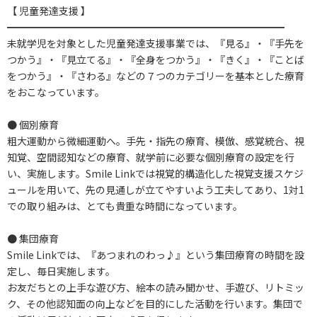
【 児童発達支援 】
━━━━━━━━━━━━━━━━━━━━━━━━━━━━
未就学児を対象とした児童発達支援事業では、『見る』・『手先を
つかう』・『見立てる』・『全身をつかう』・『きく』・『ことば
をつかう』・『さわる』などの７つのカテゴリーを基本とした療育
をおこなっています。
● 個別療育
粗大運動から微細運動へ。手先・指先の療育、模倣、感覚統合、視
知覚、空間認知などの療育、就学前に必要な個別療育の設定を行
い、実施します。Smile Linkでは視覚的構造化した視覚支援スケジ
ュールを用いて、先の見通しが立てやすいよう工夫してあり、1対1
での取り組みは、とても貴重な時間になっています。
● 集団療育
Smile Linkでは、『あつまれのわっ♪』という集団療育の時間を設
定し、毎日実施します。
お友だちとの上手な遊び方、絵本の読み聞かせ、手遊び、リトミッ
ク、その他認知面の向上などを目的にした活動を行います。集団で