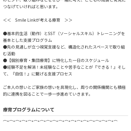
つなげていければと思います。
＜＜ Smile Linkが考える療育 ＞＞
●基本的生活（動作）とSST（ソーシャルスキル）トレーニングを
基本とした支援プログラム
●先の見通しが立つ視覚支援など、構造化されたスペースで取り組
む活動
●【個別療育・集団療育】に特化した一日のスケジュール
●経験不足を解消！未経験なことや苦手なことが『できる！』そし
て、『自信！』に繋げる支援プロセス
ご本人の想いとご家族の想いを具現化し、周りの関係機関とも積極
的に連携を図ることで一歩一歩進めていきます。
療育プログラムについて
⌒*⌒*⌒*⌒*⌒*⌒*⌒*⌒*⌒*⌒*⌒*⌒*⌒*⌒*⌒*⌒*⌒*⌒*⌒