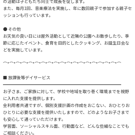
の活動は子どもたち同士で成長を促します。
また、毎月1回、音楽療法を実施し、年に数回親子で参加する親子セ
ッションも行っています。
● その他
お天気の良い日には屋外活動として近隣の公園へお散歩したり、季
節に応じたイベント、食育を目的としたクッキング、お誕生日会な
どを実施しています。
⌒*⌒*⌒*⌒*⌒*⌒*⌒*⌒*⌒*⌒*⌒*⌒*⌒*⌒*⌒*⌒*⌒*⌒*⌒
■ 放課後等デイサービス
━━━━━━━━━━━━━━━━━━━━━━━━━━━━
お子さま、ご家族に対して、学校や地域を取り巻く環境までを視野
に入れた支援を提供します。
全利用者共通ですが、個別支援計画の作成をおこない、おひとりお
ひとりに必要な支援を提供いたしますので、どのようなお子さまで
も安心して通っていただけます。
学習面、ソーシャルスキル面、行動面など、どんな些細なことでも
ご相談ください。