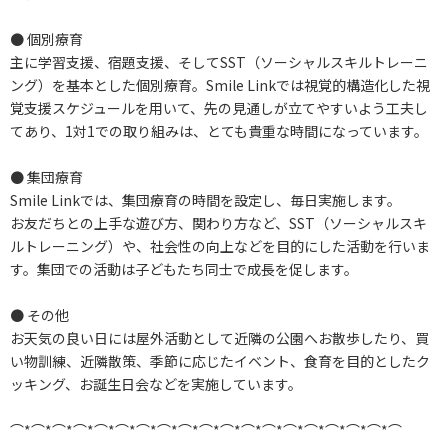
● 個別療育
主に学習支援、宿題支援、そしてSST（ソーシャルスキルトレーニ
ング）を基本とした個別療育。Smile Linkでは視覚的構造化した視
覚支援スケジュールを用いて、先の見通しが立てやすいよう工夫し
てあり、1対1での取り組みは、とても貴重な時間になっています。
● 集団療育
Smile Linkでは、集団療育の時間を設定し、毎日実施します。
お友だちとの上手な遊び方、関わり方など、SST（ソーシャルスキ
ルトレーニング）や、社会性の向上などを目的にした活動を行いま
す。集団での活動は子どもたち同士で成長を促します。
● その他
お天気の良い日には屋外活動として近隣の公園へお散歩したり、買
い物訓練、近隣散策、季節に応じたイベント、食育を目的としたク
ッキング、お誕生日会などを実施しています。
⌒*⌒*⌒*⌒*⌒*⌒*⌒*⌒*⌒*⌒*⌒*⌒*⌒*⌒*⌒*⌒*⌒*⌒*⌒