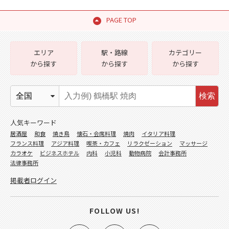
PAGE TOP
エリア
駅・路線
カテゴリー
から探す
から探す
から探す
検索
人気キーワード
居酒屋
和食
焼き鳥
懐石・会席料理
焼肉
イタリア料理
フランス料理
アジア料理
喫茶・カフェ
リラクゼーション
マッサージ
カラオケ
ビジネスホテル
内科
小児科
動物病院
会計事務所
法律事務所
掲載者ログイン
FOLLOW US!