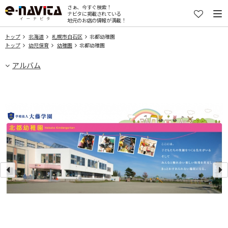
さぁ、今すぐ検索！
ナビタに掲載されている
地元のお店の情報が満載！
トップ
北海道
札幌市白石区
北都幼稚園
トップ
幼児保育
幼稚園
北都幼稚園
アルバム
た