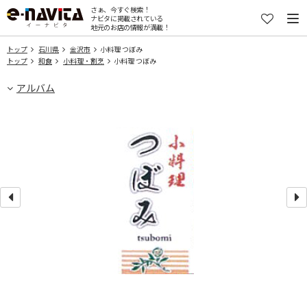
さぁ、今すぐ検索！
ナビタに掲載されている
地元のお店の情報が満載！
トップ
石川県
金沢市
小料理 つぼみ
トップ
和食
小料理・割烹
小料理 つぼみ
アルバム