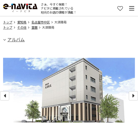
さぁ、今すぐ検索！
ナビタに掲載されている
地元のお店の情報が満載！
トップ
愛知県
名古屋市中区
大須陵苑
トップ
その他
霊園
大須陵苑
アルバム