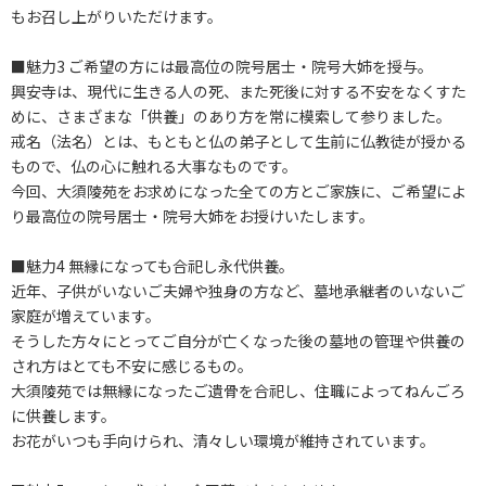
もお召し上がりいただけます。
■魅力3 ご希望の方には最高位の院号居士・院号大姉を授与。
興安寺は、現代に生きる人の死、また死後に対する不安をなくすた
めに、さまざまな「供養」のあり方を常に模索して参りました。
戒名（法名）とは、もともと仏の弟子として生前に仏教徒が授かる
もので、仏の心に触れる大事なものです。
今回、大須陵苑をお求めになった全ての方とご家族に、ご希望によ
り最高位の院号居士・院号大姉をお授けいたします。
■魅力4 無縁になっても合祀し永代供養。
近年、子供がいないご夫婦や独身の方など、墓地承継者のいないご
家庭が増えています。
そうした方々にとってご自分が亡くなった後の墓地の管理や供養の
され方はとても不安に感じるもの。
大須陵苑では無縁になったご遺骨を合祀し、住職によってねんごろ
に供養します。
お花がいつも手向けられ、清々しい環境が維持されています。