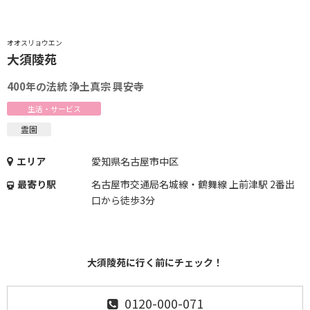
オオスリョウエン
大須陵苑
400年の法統 浄土真宗 興安寺
生活・サービス
霊園
エリア
愛知県名古屋市中区
最寄り駅
名古屋市交通局名城線・鶴舞線 上前津駅 2番出
口から徒歩3分
大須陵苑に行く前にチェック！
0120-000-071