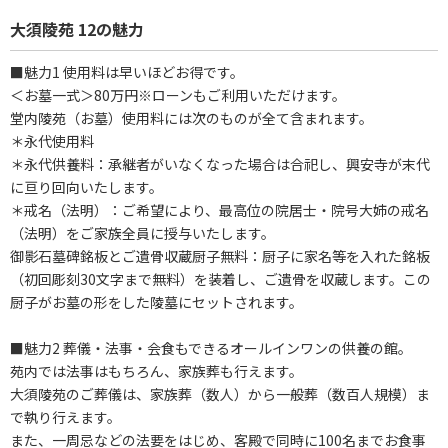
大須陵苑 12の魅力
■魅力1 使用料は早いほどお得です。
＜お墓一式＞80万円※ローンもご利用いただけます。
堂内陵苑（お墓）使用料には次のものが全て含まれます。
＊永代使用料
＊永代供養料：承継者がいなくなった場合は合祀し、興安寺が末代
に亘り回向いたします。
＊戒名（法明）：ご希望により、最高位の院居士・院号大姉の戒名
（法明）をご家族全員に授与いたします。
御影石墓碑銘板とご遺骨収蔵厨子無料：厨子に家名等を入れた銘板
（初回彫刻30文字まで無料）を装着し、ご遺骨を収蔵します。この
厨子がお墓の形をした陵墓にセットされます。
■魅力2 葬儀・法事・会食もできるオールインワンの供養の館。
苑内では法事はもちろん、家族葬も行えます。
大須陵苑のご葬儀は、家族葬（数人）から一般葬（数百人規模）ま
で執り行えます。
また、一周忌などの法要をはじめ、客殿で同時に100名までお食事