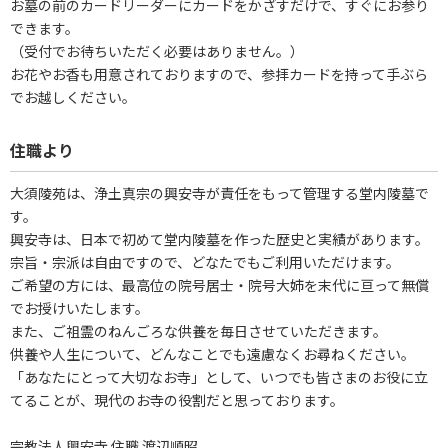
お墓の前のカードリーダーにカードをかざすだけで、すぐにお参り
できます。
（受付でお待ちいただく必要はありません。）
お花やお香も用意されておりますので、参拝カードを持って手ぶら
でお越しください。
住職より
大須陵苑は、浄土真宗の興安寺が責任をもって管理する堂内陵墓で
す。
興安寺は、日本で初めて堂内陵墓を作った歴史と実績があります。
宗旨・宗派は自由ですので、どなたでもご利用いただけます。
ご希望の方には、最高位の院号居士・院号大姉を末代に亘って無償
でお授けいたします。
また、ご祖霊のねんごろな供養を毎日させていただきます。
供養や人生について、どんなことでも遠慮なくお尋ねください。
「あなたにとって大切なお寺」として、いつでも皆さまのお役に立
てることが、現代のお寺の役割だと思っております。
宗教法人興安寺 住職 渡辺順昭