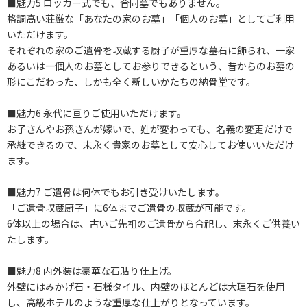
■魅力5 ロッカー式でも、合同墓でもありません。
格調高い荘厳な「あなたの家のお墓」「個人のお墓」としてご利用
いただけます。
それぞれの家のご遺骨を収蔵する厨子が重厚な墓石に飾られ、一家
あるいは一個人のお墓としてお参りできるという、昔からのお墓の
形にこだわった、しかも全く新しいかたちの納骨堂です。
■魅力6 永代に亘りご使用いただけます。
お子さんやお孫さんが嫁いで、姓が変わっても、名義の変更だけで
承継できるので、末永く貴家のお墓として安心してお使いいただけ
ます。
■魅力7 ご遺骨は何体でもお引き受けいたします。
「ご遺骨収蔵厨子」に6体までご遺骨の収蔵が可能です。
6体以上の場合は、古いご先祖のご遺骨から合祀し、末永くご供養い
たします。
■魅力8 内外装は豪華な石貼り仕上げ。
外壁にはみかげ石・石様タイル、内壁のほとんどは大理石を使用
し、高級ホテルのような重厚な仕上がりとなっています。