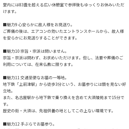
堂内には83畳を超える広い休憩室で参拝後もゆっくりお休みいただ
けます。
■魅力9 心安らかに故人様をお見送り。
ご葬儀の後は、エアコンの効いたエントランスホールから、故人様
を安らかにお見送りすることができます。
■魅力10 宗旨・宗派は問いません。
宗旨・宗派は問わず、お求めいただけます。但し、法要や葬儀のご
利用については、在来仏教に限ります。
■魅力11 交通至便なお墓の一等地。
地下鉄「上前津駅」から徒歩3分という、お墓参りには類を見ない好
立地。
また、名古屋駅から地下鉄で乗り換えを含めて大須陵苑まで15分で
す。
歴史の街・大須は、先祖供養の地としてこの上ない環境です。
■魅力12 手ぶらでお墓参り。