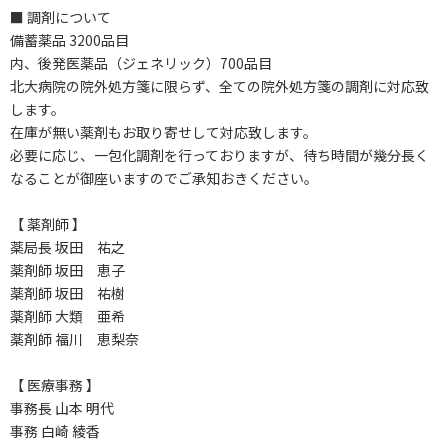
■ 調剤について
備蓄薬品 3200品目
内、後発医薬品（ジェネリック）700品目
北大病院の院外処方箋に限らず、全ての院外処方箋の調剤に対応致
します。
在庫が無い薬剤もお取り寄せして対応致します。
必要に応じ、一包化調剤を行っておりますが、待ち時間が幾分長く
なることが御座いますのでご承知おきください。
【 薬剤師 】
薬局長 坂田 祐之
薬剤師 坂田 恵子
薬剤師 坂田 祐樹
薬剤師 大類 亜希
薬剤師 福川 恵梨奈
【 医療事務 】
事務長 山本 明代
事務 白崎 綾香