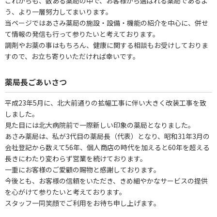
これからも、数ある薬局の中で、お客様から選ばれる薬局であるよ
う、より一層努力してまいります。
当ページではあさみ薬局の施設・設備・機能の紹介を中心に、併せ
て情報の発信も行って参りたいと考えております。
調剤やお薬の事はもちろん、健康に関する相談もお受けしておりま
すので、お立ち寄りいただければ幸いです。
薬局長ごあいさつ
平成23年5月に、北大前通りの拡幅工事に伴い大きく改装工事を致
しました。
見た目には北大病院前で一際新しい印象の薬局となりました。
あさみ薬局は、私が3代目の薬局長（代表）となり、昭和31年3月の
会社登記から数えて56年、個人商店の時代を加えると60年を超える
長きにわたり変わらず営業を続けております。
一重にお客様のご愛顧の賜物と感謝しております。
今後とも、お客様の信頼をいただき、きめ細やかなサービスの提供
を心がけて参りたいと考えております。
スタッフ一同笑顔でご利用をお待ち申し上げます。