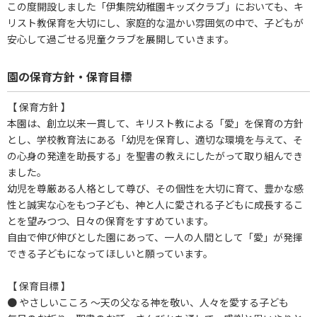
この度開設しました「伊集院幼稚園キッズクラブ」においても、キ
リスト教保育を大切にし、家庭的な温かい雰囲気の中で、子どもが
安心して過ごせる児童クラブを展開していきます。
園の保育方針・保育目標
【 保育方針 】
本園は、創立以来一貫して、キリスト教による「愛」を保育の方針
とし、学校教育法にある「幼児を保育し、適切な環境を与えて、そ
の心身の発達を助長する」を聖書の教えにしたがって取り組んでき
ました。
幼児を尊厳ある人格として尊び、その個性を大切に育て、豊かな感
性と誠実な心をもつ子ども、神と人に愛される子どもに成長するこ
とを望みつつ、日々の保育をすすめています。
自由で伸び伸びとした園にあって、一人の人間として「愛」が発揮
できる子どもになってほしいと願っています。
【 保育目標 】
● やさしいこころ ～天の父なる神を敬い、人々を愛する子ども