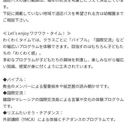
送迎バスの運行範囲は、毎年の状況を考慮したうえで決定していま
す。
下記に掲載していない地域で送迎バスを希望される方は幼稚園まで
ご相談下さい。
≪ Let's enjoy ワクワク・タイム！ ≫
わくわくタイムでは、クラスごとに「バイブル」「国際交流」など
の幅広いプログラムを体験できます。目指すのはもちろん子どもた
ちの「わくわく感」。
多彩なプログラムが子どもたちの興味を刺激し、楽しみながら幅広
い知識、感覚が身に付くように工夫されています。
◆バイブル：
教会のメンバーによる聖書絵本や紙芝居の読み聞かせです。
◆国際交流：
韓国やマレーシアの国際交流員による言葉や文化の体験プログラム
です。
◆リズムたいそう・チアダンス：
外部講師（YMCA）による体操とチアダンスのプログラムです。