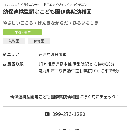
ヨウホレンケイガタニンテイコドモエンイジュウインヨウチエン
幼保連携型認定こども園伊集院幼稚園
やさしいこころ・げんきなからだ・ひろいちしき
学校・教育
幼稚園
保育園
エリア
鹿児島県日置市
最寄り駅
JR九州鹿児島本線 伊集院駅 から徒歩10分
南九州西回り自動車道 伊集院I.Cから車で8分
幼保連携型認定こども園伊集院幼稚園に行く前にチェック！
099-273-1280