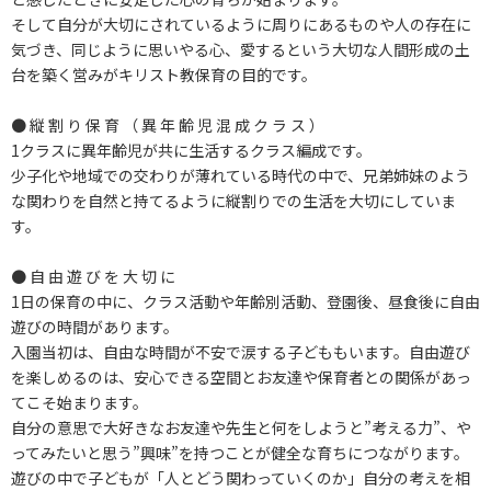
そして自分が大切にされているように周りにあるものや人の存在に
気づき、同じように思いやる心、愛するという大切な人間形成の土
台を築く営みがキリスト教保育の目的です。
● 縦 割 り 保 育 （ 異 年 齢 児 混 成 ク ラ ス ）
1クラスに異年齢児が共に生活するクラス編成です。
少子化や地域での交わりが薄れている時代の中で、兄弟姉妹のよう
な関わりを自然と持てるように縦割りでの生活を大切にしていま
す。
● 自 由 遊 び を 大 切 に
1日の保育の中に、クラス活動や年齢別活動、登園後、昼食後に自由
遊びの時間があります。
入園当初は、自由な時間が不安で涙する子どももいます。自由遊び
を楽しめるのは、安心できる空間とお友達や保育者との関係があっ
てこそ始まります。
自分の意思で大好きなお友達や先生と何をしようと”考える力”、や
ってみたいと思う”興味”を持つことが健全な育ちにつながります。
遊びの中で子どもが「人とどう関わっていくのか」自分の考えを相