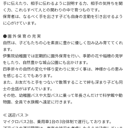
手に伝えたり、相手に伝わるように説明する力、相手の気持ちを聞
く力、これらすべて人との関わりの中で育つものです。
保育者は、なるべく手を出さす子ども自身の言動を引き出せるよう
に心がけています。
● 園 外 保 育 の 充 実
自然は、子どもたちの心を素直に豊かに優しく包み込み育ててくれ
ます。
伊集院幼稚園では定期的に園外保育を行い、季節の花や稲穂の見学
をしたり、自然豊かな城山公園にも出かけます。
四季折々の自然の変化や移り変わりに気づく事は、神様からの恵み
を感じることでもあります。
また、お友だちと手をつないで散策することで絆も深まり子ども同
士の会話がはずんでいます。
その他、幼稚園バスや大型バスに乗って年長さんだけで科学館や動
物園、全員で水族館へ遠足に行きます。
≪ 送迎バス ≫
マイクロバス2台、乗用車1台の3台体制で運行しております。