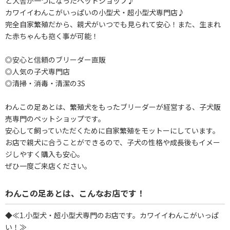
と犬舎が一つになったペットショップ♪
カワイイわんこがいっぱいの小型犬・超小型犬専門店♪
完全自家繁殖だから、親犬がいつでも見られて安心！また、生まれ
た赤ちゃんも抱く事が可能！
◎安心と信頼のブリーダー直販
◎人気の子犬専門店
◎清掃・消毒・清潔の3S
わんこの足あとは、繁殖犬をもったブリーダーが経営する、子犬販
売専門のペットショップです。
安心して飼っていただくために自家繁殖をモットーにしています。
お店で親犬に合うことができるので、子犬の性格や成長後もイメー
ジしやすく購入も安心。
ぜひ一度ご来店ください。
わんこの足あとは、こんなお店です！
◆≪1.小型犬・超小型犬専門のお店です。カワイイわんこがいっぱ
い！≫