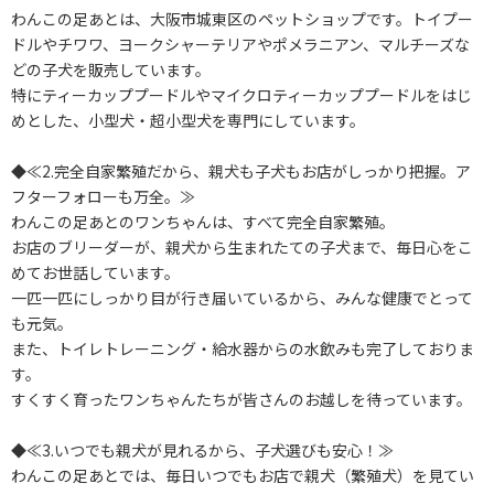
わんこの足あとは、大阪市城東区のペットショップです。トイプー
ドルやチワワ、ヨークシャーテリアやポメラニアン、マルチーズな
どの子犬を販売しています。
特にティーカッププードルやマイクロティーカッププードルをはじ
めとした、小型犬・超小型犬を専門にしています。
◆≪2.完全自家繁殖だから、親犬も子犬もお店がしっかり把握。ア
フターフォローも万全。≫
わんこの足あとのワンちゃんは、すべて完全自家繁殖。
お店のブリーダーが、親犬から生まれたての子犬まで、毎日心をこ
めてお世話しています。
一匹一匹にしっかり目が行き届いているから、みんな健康でとって
も元気。
また、トイレトレーニング・給水器からの水飲みも完了しておりま
す。
すくすく育ったワンちゃんたちが皆さんのお越しを待っています。
◆≪3.いつでも親犬が見れるから、子犬選びも安心！≫
わんこの足あとでは、毎日いつでもお店で親犬（繁殖犬）を見てい