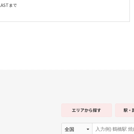
～LASTまで
エリア
から探す
駅・