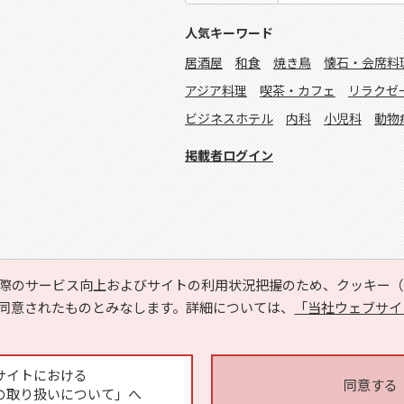
人気キーワード
居酒屋
和食
焼き鳥
懐石・会席料
アジア料理
喫茶・カフェ
リラクゼ
ビジネスホテル
内科
小児科
動物
掲載者ログイン
際のサービス向上およびサイトの利用状況把握のため、クッキー（C
同意されたものとみなします。詳細については、
「当社ウェブサイ
Copyright © HYOJITO.Co.,Ltd. All Rights Reserved.
サイトにおける
同意する
の取り扱いについて」へ