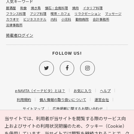
人気キーワード
居酒屋
和食
焼き鳥
懐石・会席料理
焼肉
イタリア料理
フランス料理
アジア料理
喫茶・カフェ
リラクゼーション
マッサージ
カラオケ
ビジネスホテル
内科
小児科
動物病院
会計事務所
法律事務所
掲載者ログイン
FOLLOW US!
e-NAVITA（イーナビタ）とは？
お気に入り
ヘルプ
利用規約
個人情報の取り扱いについて
運営会社
サイトマップ
広告掲載に関するお問い合わせ
サイトの内容に関するお問い合わせ
当サイトでは、利用者が当サイトを閲覧する際のサービス向
上およびサイトの利用状況把握のため、クッキー（Cookie）
を使用しています。当サイトでは閲覧を継続されることで、ク