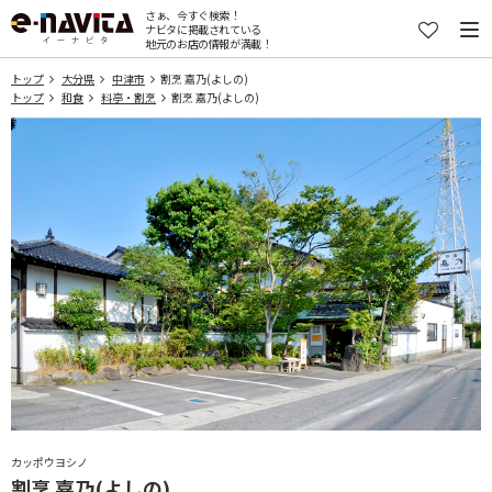
さぁ、今すぐ検索！
ナビタに掲載されている
地元のお店の情報が満載！
トップ
大分県
中津市
割烹 嘉乃(よしの)
トップ
和食
料亭・割烹
割烹 嘉乃(よしの)
カッポウヨシノ
割烹 嘉乃(よしの)