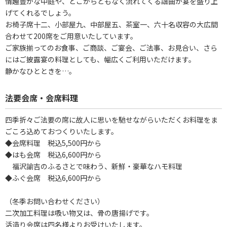
情趣豊かな中庭や、どこからともなく流れてくる謡曲が宴を盛り上
げてくれるでしょう。
お椅子席十二、小部屋九、中部屋五、茶室一、六十名収容の大広間
合わせて200席をご用意いたしています。
ご家族揃ってのお食事、ご商談、ご宴会、ご法事、お見合い、さら
にはご披露宴の料理としても、幅広くご利用いただけます。
静かなひとときを…。
法要会席・会席料理
四季折々ご法要の席に故人に思いを馳せながらいただくお料理をま
ごころ込めておつくりいたします。
◆会席料理 税込5,500円から
◆はも会席 税込6,600円から
福沢諭吉のふるさとで味わう、新鮮・豪華なハモ料理
◆ふぐ会席 税込6,600円から
（冬季お問い合わせください）
二次加工料理は吸い物又は、骨の唐揚げです。
活造り会席は四名様よりお受けいたします。