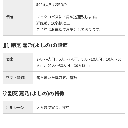
50台(大型台数 3台)
備考
マイクロバスにて無料送迎致します。
近距離、10名様以上
ご予約はお電話でお受けしております。
割烹 嘉乃(よしの)の設備
個室
2人～4人可、5人～7人可、8人～10人可、10人～20
人可、20人～30人可、30人以上可
空間・設備
落ち着いた雰囲気、座敷
割烹 嘉乃(よしの)の特徴
利用シーン
大人数で宴会、接待