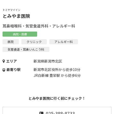
トミヤマイイン
とみやま医院
耳鼻咽喉科・気管食道外科・アレルギー科
病院・医療
医院
クリニック
アレルギー科
気管食道・耳鼻いんこう科
エリア
新潟県新潟市北区
最寄り駅
新潟市北区役所から徒歩10分
JR白新線 豊栄駅 から徒歩6分
とみやま医院に行く前にチェック！
025-388-8733