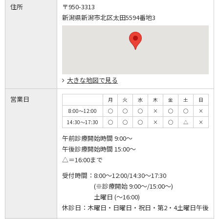
住所
〒950-3313
新潟県新潟市北区太田5594番地3
大きな地図で見る
営業日
月
火
水
木
金
土
日
8:00～12:00
◯
◯
◯
×
◯
◯
×
14:30～17:30
◯
◯
◯
×
◯
△
×
午前診療開始時間 9:00～
午後診療開始時間 15:00～
△＝16:00まで
受付時間：
8:00～12:00/14:30～17:30
(※診療開始 9:00～/15:00～)
土曜日 (～16:00)
休診日：
木曜日・日曜日・祝日・第2・4土曜日午後