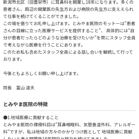
新潟市北区（旧豊栄市）に耳鼻科を開業し18年になります。多くの
患者さん、周辺の開業医の先生方および病院の先生方に支ええられ
て仕事を続けてくることができました。
この場を借りてお礼申し上げます。とみやま医院のモットーは”患者
さんの目線に立った医療サービスを提供すること”、 具体的には”自
分が患者だったらどのような治療を受けたいか”を常にスタッフ全員
で考えながら医療を行うことにあります。
このため私も含めたスタッフ全員による話し合いを継続して行って
おります。
今後ともよろしくお願い申し上げます。
院長 富山 道夫
とみやま医院の特徴
●1.地域医療に貢献すること
とみやま医院の標榜科目は”耳鼻咽喉科、気管食道外科、アレルギー
科”ですが、私は地域の方々のかかりつけ医として 地域医療に貢献
したいと考え開業後18年間日々努力を続けてきました。