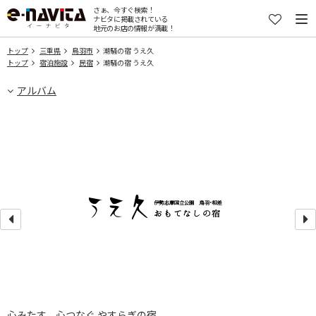
さぁ、今すぐ検索！
ナビタに掲載されている
地元のお店の情報が満載！
トップ
三重県
鳥羽市
潮騒の宿 うえ久
トップ
宿泊施設
民宿
潮騒の宿 うえ久
アルバム
ご
心みたす、心つなぐ やすらぎの宿