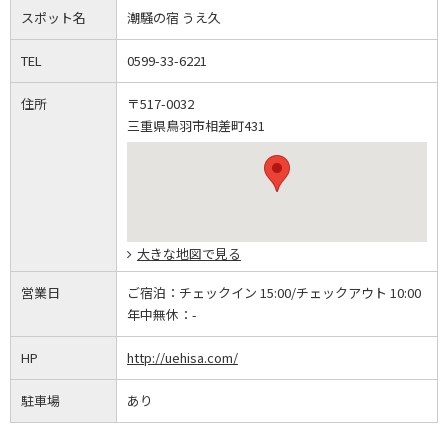
スポット名
潮騒の宿 うえ久
TEL
0599-33-6221
住所
〒517-0032
三重県鳥羽市相差町431
大きな地図で見る
営業日
ご宿泊：
チェックイン 15:00/チェックアウト 10:00
年中無休：
-
HP
http://uehisa.com/
駐車場
あり