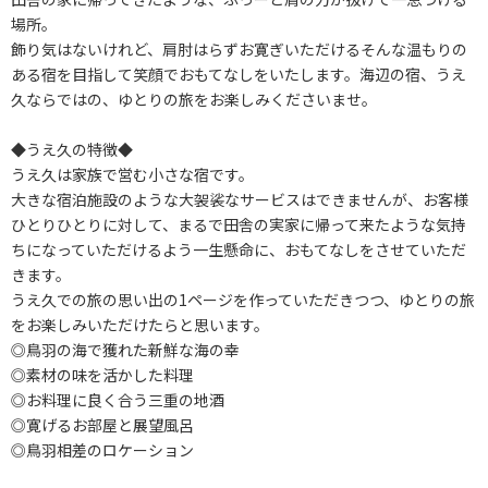
場所。
飾り気はないけれど、肩肘はらずお寛ぎいただけるそんな温もりの
ある宿を目指して笑顔でおもてなしをいたします。海辺の宿、うえ
久ならではの、ゆとりの旅をお楽しみくださいませ。
◆うえ久の特徴◆
うえ久は家族で営む小さな宿です。
大きな宿泊施設のような大袈裟なサービスはできませんが、お客様
ひとりひとりに対して、まるで田舎の実家に帰って来たような気持
ちになっていただけるよう一生懸命に、おもてなしをさせていただ
きます。
うえ久での旅の思い出の1ページを作っていただきつつ、ゆとりの旅
をお楽しみいただけたらと思います。
◎鳥羽の海で獲れた新鮮な海の幸
◎素材の味を活かした料理
◎お料理に良く合う三重の地酒
◎寛げるお部屋と展望風呂
◎鳥羽相差のロケーション