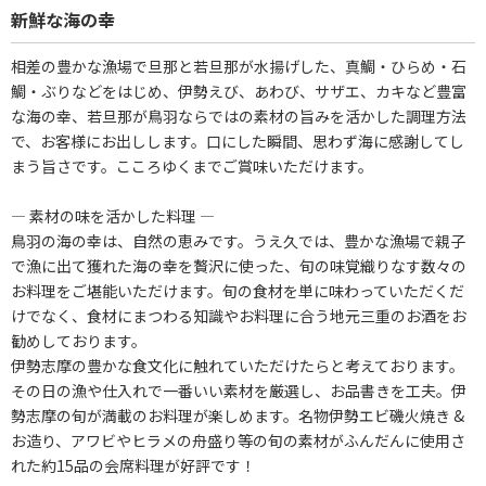
新鮮な海の幸
相差の豊かな漁場で旦那と若旦那が水揚げした、真鯛・ひらめ・石
鯛・ぶりなどをはじめ、伊勢えび、あわび、サザエ、カキなど豊富
な海の幸、若旦那が鳥羽ならではの素材の旨みを活かした調理方法
で、お客様にお出しします。口にした瞬間、思わず海に感謝してし
まう旨さです。こころゆくまでご賞味いただけます。
― 素材の味を活かした料理 ―
鳥羽の海の幸は、自然の恵みです。うえ久では、豊かな漁場で親子
で漁に出て獲れた海の幸を贅沢に使った、旬の味覚織りなす数々の
お料理をご堪能いただけます。旬の食材を単に味わっていただくだ
けでなく、食材にまつわる知識やお料理に合う地元三重のお酒をお
勧めしております。
伊勢志摩の豊かな食文化に触れていただけたらと考えております。
その日の漁や仕入れで一番いい素材を厳選し、お品書きを工夫。伊
勢志摩の旬が満載のお料理が楽しめます。名物伊勢エビ磯火焼き &
お造り、アワビやヒラメの舟盛り等の旬の素材がふんだんに使用さ
れた約15品の会席料理が好評です！