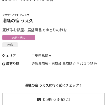
シオサイノヤド ウエヒサ
潮騒の宿 うえ久
寛げるお部屋、展望風呂でゆとりの旅を
旅行・宿泊
民宿
エリア
三重県鳥羽市
最寄り駅
近鉄鳥羽線・志摩線 鳥羽駅 からバスで35分
潮騒の宿 うえ久に行く前にチェック！
0599-33-6221