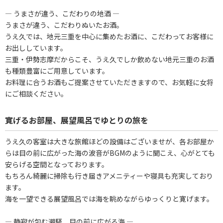
― うまさが違う、こだわりの地酒 ―
うまさが違う、こだわりぬいたお酒。
うえ久では、地元三重を中心に集めたお酒に、こだわってお客様に
お出ししています。
三重・伊勢志摩だからこそ、うえ久でしか飲めない地元三重のお酒
も種類豊富にご用意しています。
お料理に合うお酒もご提案させていただきますので、お気軽に女将
にご相談ください。
寛げるお部屋、展望風呂でゆとりの旅を
うえ久の客室は大きな旅館ほどの設備はございませが、各お部屋か
らは目の前に広がった海の波音がBGMのように聞こえ、心がとても
安らげる空間となっております。
もちろん綺麗に掃除も行き届きアメニティーや寝具も充実しており
ます。
海を一望できる展望風呂では海を眺めながらゆっくりと寛げます。
― 静寂が包む潮騒、目の前に広がる海 ―