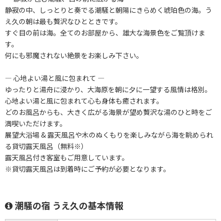
静寂の中、しっとりと奏でる潮騒と朝陽にきらめく琥珀色の海。う
え久の朝は最も贅沢なひとときです。
すぐ目の前は海。全てのお部屋から、雄大な海景色をご覧頂けま
す。
何にも邪魔されない絶景をお楽しみ下さい。
― 心地よい湯と風に包まれて ―
ゆったりと湯舟に浸かり、大海原を朝に夕に一望する風情は格別。
心地よい湯と風に包まれて心も身体も癒されます。
どのお風呂からも、大きく広がる海景が望め贅沢な湯のひと時をご
満喫いただけます。
展望大浴場 & 露天風呂や木のぬくもりを楽しみながら海を眺められ
る貸切露天風呂（無料※）
露天風呂付き客室もご用意しています。
※貸切露天風呂は到着時にご予約が必要となります。
潮騒の宿 うえ久の基本情報