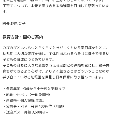
子育てについて、本音で語り合える幼稚園を目指して頑張っていま
す。
園長 野原 英子
教育方針・園のご案内
のびのびとはつらつとらくらくときびしくという園目標をもとに、
幼児期に大切な遊びを通し、主体性あふれる心身共に健全で明るい
子どもの育成につとめています。
子どもの育ちに大きな影響を与える家庭との連絡を密にし、親子共
育ちができるよう心がけ、よりよく生きるとはどういうことなのか
学び合っていける幼稚園を目指し日々保育に取り組んでいます。
・保育年齢…3歳から小学校入学時まで
・給食…仕出し（一食 340円）
・連絡帳…個人記録 年3回
・父母会・PTA…会費 400円位（月額）
・送迎バス…月額 3,500円～