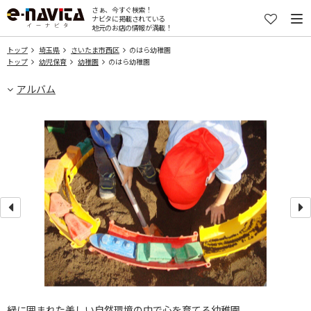
さぁ、今すぐ検索！
ナビタに掲載されている
地元のお店の情報が満載！
トップ
埼玉県
さいたま市西区
のはら幼稚園
トップ
幼児保育
幼稚園
のはら幼稚園
アルバム
緑に囲まれた美しい自然環境の中で心を育てる幼稚園。