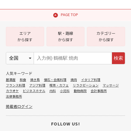
PAGE TOP
エリア
駅・路線
カテゴリー
から探す
から探す
から探す
検索
人気キーワード
居酒屋
和食
焼き鳥
懐石・会席料理
焼肉
イタリア料理
フランス料理
アジア料理
喫茶・カフェ
リラクゼーション
マッサージ
カラオケ
ビジネスホテル
内科
小児科
動物病院
会計事務所
法律事務所
掲載者ログイン
FOLLOW US!