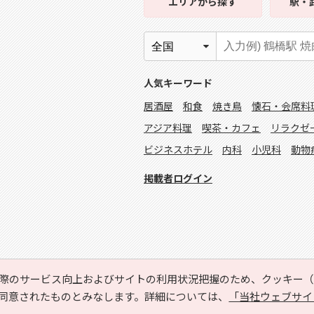
エリア
から探す
駅・
人気キーワード
居酒屋
和食
焼き鳥
懐石・会席料
アジア料理
喫茶・カフェ
リラクゼ
ビジネスホテル
内科
小児科
動物
掲載者ログイン
際のサービス向上およびサイトの利用状況把握のため、クッキー（C
同意されたものとみなします。詳細については、
「当社ウェブサイ
Copyright © HYOJITO.Co.,Ltd. All Rights Reserved.