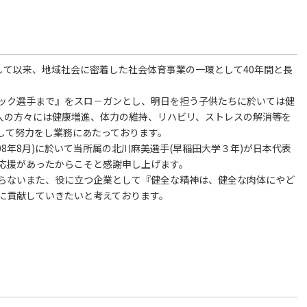
に開校して以来、地域社会に密着した社会体育事業の一環として40年間と長
ック選手まで』をスロ－ガンとし、明日を担う子供たちに於いては健
成人の方々には健康増進、体力の維持、リハビリ、ストレスの解消等を
して努力をし業務にあたっております。
08年8月)に於いて当所属の北川麻美選手(早稲田大学３年)が日本代表
応援があったからこそと感謝申し上げます。
らないまた、役に立つ企業として『健全な精神は、健全な肉体にやど
に貢献していきたいと考えております。