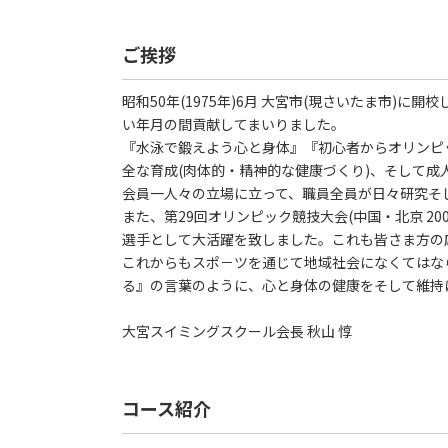
ご挨拶
昭和50年(1975年)6月 大宮市(現さいたま市)
い年月の間貢献してまいりました。
『水泳で鍛えよう心と身体』『初心者からオリンピ
全な育成(肉体的・精神的な健康づくり)、そして
会員一人々の立場に立って、職員全員が日々研究そ
また、第29回オリンピック競技大会(中国・北京 20
選手として大活躍を致しました。これも皆さま方の
これからもスポ－ツを通じて地域社会になくてはな
る』の言葉のように、心と身体の健康をそして維持
大宮スイミングスクール会長 秋山 惇
コース紹介