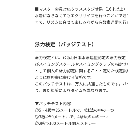
■マスター会員対応クラススタジオ系（16才以上）
水着にならなくてもエクササイズを行うことができ
まで、リズムに合せて楽しみながら有酸素運動を行
泳力検定（バッジテスト）
泳力検定とは、(公財)日本水泳連盟認定の泳力検
びスイミングスクールやスイミングクラブの指定さ
として個人の泳力認定に関することと定めた検定試
ように履歴書に書ける資格です。
このバッチテストは、万人に共通したものです。バ
り、また年齢によりタイムも異なります。
▼バッチテスト内容
◎5・4級⇒25メートルで、4泳法の中の一つ
◎3級⇒50メートルで、4泳法の中の一つ
◎2級⇒100メートル個人メドレー