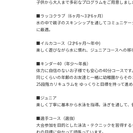
子供から大人まで多彩なプログラムをご用意しまし
■ラッコクラブ（6ヶ月～3才6ヶ月）
水の中で親子のスキンシップを通してコミュニケー
に最適。
■イルカコース（2才6ヶ月～年中)
楽しく遊びながら水に慣れ、ジュニアコースへの移
■キンダー40（年少～年長）
体力に自信のないお子様でも安心の40分コースです
同じくらいの年齢のお友達と一緒に幼稚園からその
25段階カリキュラムを ゆっくりと目標を持って進
■ジュニア
楽しく丁寧に基本から水泳を指導。泳ぎを通して、
■選手コース（選抜）
大会参加を目的とした泳法・テクニックを習得する
れの目標に向かって頑張っています。