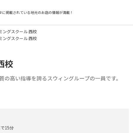
タに掲載されている
地元のお店の情報が満載！
ミングスクール 西校
ミングスクール 西校
西校
質の高い指導を誇るスウィングループの一員です。
で15分