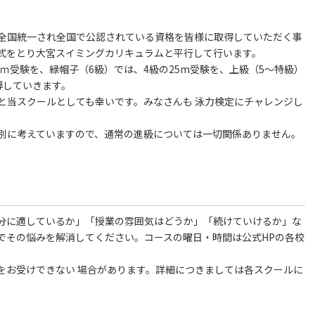
全国統一され全国で公認されている資格を皆様に取得していただく事
式をとり大宮スイミングカリキュラムと平行して行います。
5ｍ受験を、緑帽子（6級）では、4級の25m受験を、上級（5～特級）
導していきます。
と当スクールとしても幸いです。みなさんも 泳力検定にチャレンジし
別に考えていますので、通常の進級については一切関係ありません。
分に適しているか」「授業の雰囲気はどうか」「続けていけるか」な
でその悩みを解消してください。コースの曜日・時間は公式HPの各校
をお受けできない 場合があります。詳細につきましては各スクールに