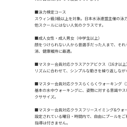
■泳力検定コース
スウィン級3級以上を対象。日本水泳連盟主催の泳
他スクールにはない人気のクラスです。
■成人女性・成人男女（中学生以上）
顔をつけられない人から昔選手だった人まで、それ
消、健康維持に最適。
■マスター会員対応クラスアクアビクス（16才以上
リズムに合わせて、シンプルな動きを繰り返しなが
■マスター会員対応クラスらくらくウォーキング（
基本の水中ウォーキングに、姿勢に対する意識やス
クササイズ。
■マスター会員対応クラスフリースイミング&ウォー
設定されている曜日・時間内で、自由にプールをご
指導は付きません。