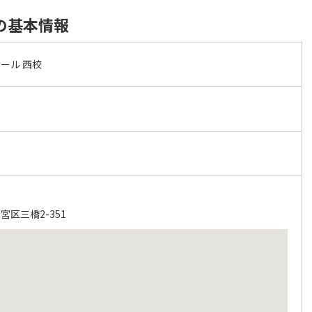
の基本情報
ール 西校
区三橋2-351