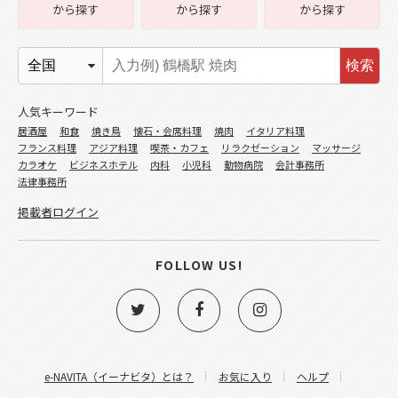
から探す
から探す
から探す
検索
人気キーワード
居酒屋
和食
焼き鳥
懐石・会席料理
焼肉
イタリア料理
フランス料理
アジア料理
喫茶・カフェ
リラクゼーション
マッサージ
カラオケ
ビジネスホテル
内科
小児科
動物病院
会計事務所
法律事務所
掲載者ログイン
FOLLOW US!
e-NAVITA（イーナビタ）とは？
お気に入り
ヘルプ